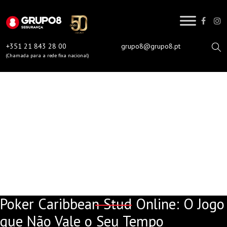
Skip
to
content
+351 21 843 28 00
grupo8@grupo8.pt
(Chamada para a rede fixa nacional)
POKER CARIBBEAN
STUD ONLINE: O JOGO
QUE NÃO VALE O SEU
TEMPO
Poker Caribbean Stud Online: O Jogo
que Não Vale o Seu Tempo