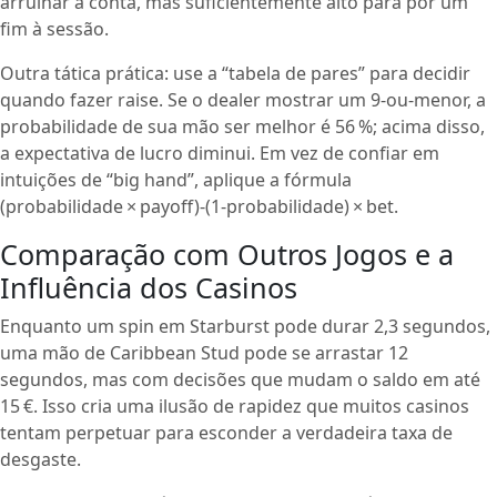
arruinar a conta, mas suficientemente alto para pôr um
fim à sessão.
Outra tática prática: use a “tabela de pares” para decidir
quando fazer raise. Se o dealer mostrar um 9‑ou‑menor, a
probabilidade de sua mão ser melhor é 56 %; acima disso,
a expectativa de lucro diminui. Em vez de confiar em
intuições de “big hand”, aplique a fórmula
(probabilidade × payoff)‑(1‑probabilidade) × bet.
Comparação com Outros Jogos e a
Influência dos Casinos
Enquanto um spin em Starburst pode durar 2,3 segundos,
uma mão de Caribbean Stud pode se arrastar 12
segundos, mas com decisões que mudam o saldo em até
15 €. Isso cria uma ilusão de rapidez que muitos casinos
tentam perpetuar para esconder a verdadeira taxa de
desgaste.