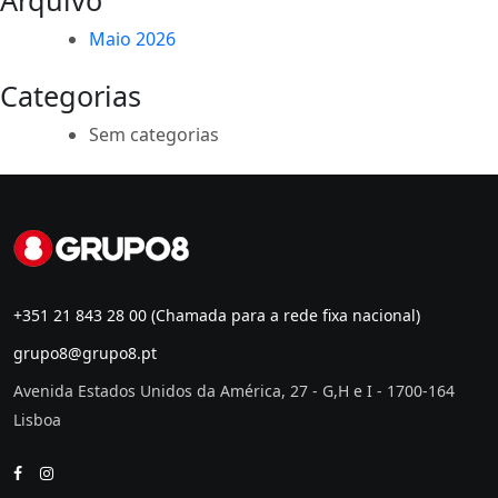
Arquivo
Maio 2026
Categorias
Sem categorias
+351 21 843 28 00
(Chamada para a rede fixa nacional)
grupo8@grupo8.pt
Avenida Estados Unidos da América, 27 - G,H e I - 1700-164
Lisboa