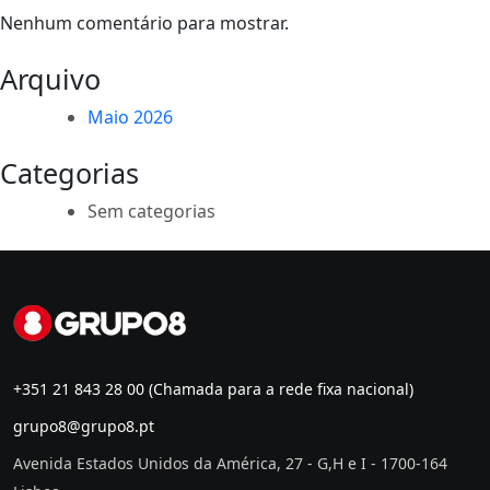
Nenhum comentário para mostrar.
Arquivo
Maio 2026
Categorias
Sem categorias
+351 21 843 28 00
(Chamada para a rede fixa nacional)
grupo8@grupo8.pt
Avenida Estados Unidos da América, 27 - G,H e I - 1700-164