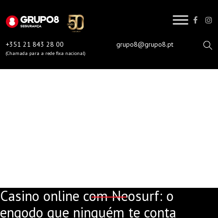
Skip
to
content
+351 21 843 28 00
grupo8@grupo8.pt
(Chamada para a rede fixa nacional)
CASINO ONLINE COM
NEOSURF: O ENGODO
QUE NINGUÉM TE
CONTA
Casino online com Neosurf: o
engodo que ninguém te conta