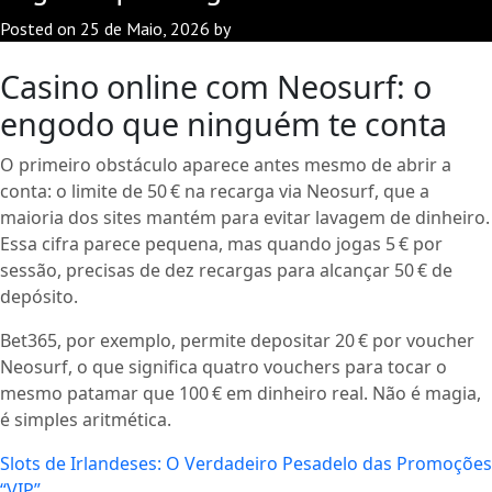
Posted on
25 de Maio, 2026
by
Casino online com Neosurf: o
engodo que ninguém te conta
O primeiro obstáculo aparece antes mesmo de abrir a
conta: o limite de 50 € na recarga via Neosurf, que a
maioria dos sites mantém para evitar lavagem de dinheiro.
Essa cifra parece pequena, mas quando jogas 5 € por
sessão, precisas de dez recargas para alcançar 50 € de
depósito.
Bet365, por exemplo, permite depositar 20 € por voucher
Neosurf, o que significa quatro vouchers para tocar o
mesmo patamar que 100 € em dinheiro real. Não é magia,
é simples aritmética.
Slots de Irlandeses: O Verdadeiro Pesadelo das Promoções
“VIP”