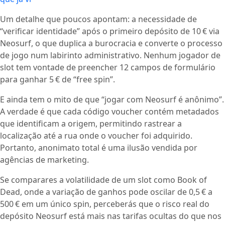
Um detalhe que poucos apontam: a necessidade de
“verificar identidade” após o primeiro depósito de 10 € via
Neosurf, o que duplica a burocracia e converte o processo
de jogo num labirinto administrativo. Nenhum jogador de
slot tem vontade de preencher 12 campos de formulário
para ganhar 5 € de “free spin”.
E ainda tem o mito de que “jogar com Neosurf é anônimo”.
A verdade é que cada código voucher contém metadados
que identificam a origem, permitindo rastrear a
localização até a rua onde o voucher foi adquirido.
Portanto, anonimato total é uma ilusão vendida por
agências de marketing.
Se comparares a volatilidade de um slot como Book of
Dead, onde a variação de ganhos pode oscilar de 0,5 € a
500 € em um único spin, perceberás que o risco real do
depósito Neosurf está mais nas tarifas ocultas do que nos