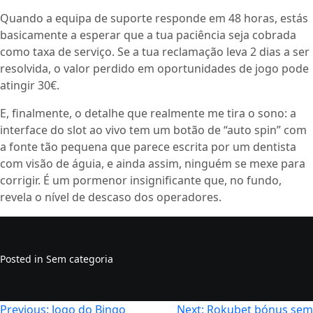
Quando a equipa de suporte responde em 48 horas, estás
basicamente a esperar que a tua paciência seja cobrada
como taxa de serviço. Se a tua reclamação leva 2 dias a ser
resolvida, o valor perdido em oportunidades de jogo pode
atingir 30€.
E, finalmente, o detalhe que realmente me tira o sono: a
interface do slot ao vivo tem um botão de “auto spin” com
a fonte tão pequena que parece escrita por um dentista
com visão de águia, e ainda assim, ninguém se mexe para
corrigir. É um pormenor insignificante que, no fundo,
revela o nível de descaso dos operadores.
Posted in Sem categoria
Navegação
Previous:
Jogo do Bingo
Next:
Rokubet bónus sem