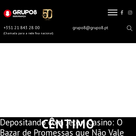
Skip
to
content
+351 21 843 28 00
grupo8@grupo8.pt
(Chamada para a rede fixa nacional)
DEPOSITANDO COM
JETON CASINO: O
BAZAR DE PROMESSAS
QUE NÃO VALE UM
CÊNTIMO
Depositando com Jeton Casino: O
Bazar de Promessas que Não Vale