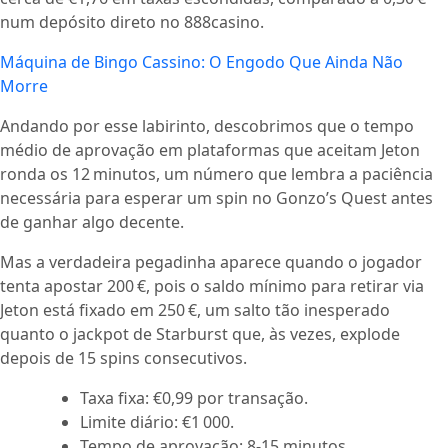
num depósito direto no 888casino.
Máquina de Bingo Cassino: O Engodo Que Ainda Não
Morre
Andando por esse labirinto, descobrimos que o tempo
médio de aprovação em plataformas que aceitam Jeton
ronda os 12 minutos, um número que lembra a paciência
necessária para esperar um spin no Gonzo’s Quest antes
de ganhar algo decente.
Mas a verdadeira pegadinha aparece quando o jogador
tenta apostar 200 €, pois o saldo mínimo para retirar via
Jeton está fixado em 250 €, um salto tão inesperado
quanto o jackpot de Starburst que, às vezes, explode
depois de 15 spins consecutivos.
Taxa fixa: €0,99 por transação.
Limite diário: €1 000.
Tempo de aprovação: 8‑15 minutos.