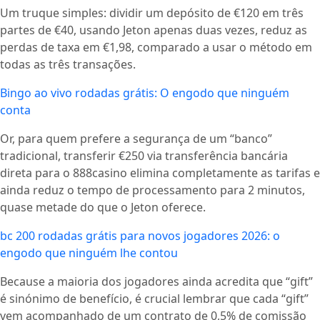
Um truque simples: dividir um depósito de €120 em três
partes de €40, usando Jeton apenas duas vezes, reduz as
perdas de taxa em €1,98, comparado a usar o método em
todas as três transações.
Bingo ao vivo rodadas grátis: O engodo que ninguém
conta
Or, para quem prefere a segurança de um “banco”
tradicional, transferir €250 via transferência bancária
direta para o 888casino elimina completamente as tarifas e
ainda reduz o tempo de processamento para 2 minutos,
quase metade do que o Jeton oferece.
bc 200 rodadas grátis para novos jogadores 2026: o
engodo que ninguém lhe contou
Because a maioria dos jogadores ainda acredita que “gift”
é sinónimo de benefício, é crucial lembrar que cada “gift”
vem acompanhado de um contrato de 0,5% de comissão