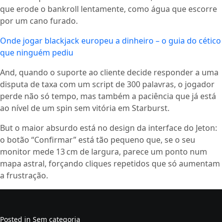
que erode o bankroll lentamente, como água que escorre
por um cano furado.
Onde jogar blackjack europeu a dinheiro – o guia do cético
que ninguém pediu
And, quando o suporte ao cliente decide responder a uma
disputa de taxa com um script de 300 palavras, o jogador
perde não só tempo, mas também a paciência que já está
ao nível de um spin sem vitória em Starburst.
But o maior absurdo está no design da interface do Jeton:
o botão “Confirmar” está tão pequeno que, se o seu
monitor mede 13 cm de largura, parece um ponto num
mapa astral, forçando cliques repetidos que só aumentam
a frustração.
Posted in Sem categoria