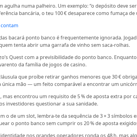
um agulha numa palheiro. Um exemplo: “o depósito deve s
ferência bancária, o teu 100 € desaparece como fumaça de 
e contam
vindas bacará ponto banco é frequentemente ignorada. Jog
quem tenta abrir uma garrafa de vinho sem saca‑rolhas.
zo’s Quest com a previsibilidade do ponto banco. Enquant
arento da família de jogos de casino.
láusula que proíbe retirar ganhos menores que 30 € obriga‑
a única mão — um feito comparável a encontrar um unicór
s, mas encontrou um requisito de 5 % de aposta extra por c
os investidores questionar a sua sanidade.
om o de um slot, lembra‑te da sequência de 3 × 3 símbolo
uear o ponto banco sem cumprir os 20 % de aposta exigido
 identidade nos grandes operadores ronda os 48 h, mas al