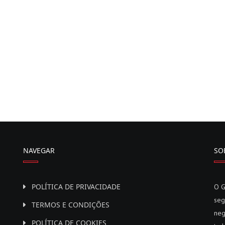
NAVEGAR
SO
POLÍTICA DE PRIVACIDADE
O G
seg
TERMOS E CONDIÇÕES
neg
POLÍTICA DE COOKIES