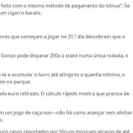
er feito com o mesmo método de pagamento do bônus”. Se
um cigarro barato.
adores que começam a jogar no 31.º dia descobrem que o
o Gonzo pode disparar 200x o stake numa única rodada, o
te a acumular o lucro até atingires a quantia mínima, o
nio no parque.
ada euro retirado. O cálculo rápido mostra que precisa de
s em um jogo de caça‑nos—não há como avançar sem alinhar
s.
guns casos reportados por fóruns mostram atrasos de até