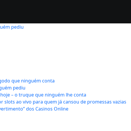
guém pediu
ngodo que ninguém conta
nguém pediu
hoje – o truque que ninguém lhe conta
r slots ao vivo para quem já cansou de promessas vazias
vertimento” dos Casinos Online