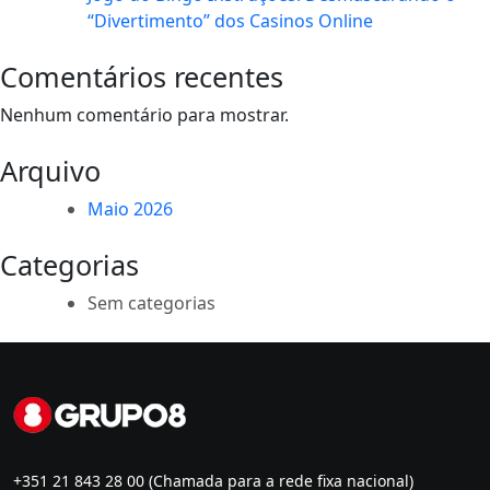
“Divertimento” dos Casinos Online
Comentários recentes
Nenhum comentário para mostrar.
Arquivo
Maio 2026
Categorias
Sem categorias
+351 21 843 28 00
(Chamada para a rede fixa nacional)