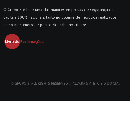
O Grupo 8 é hoje uma das maiores empresas de segurança de
capitais 100% nacionais, tanto no volume de negócios realizados,
como no número de postos de trabalho criados.
© GRUPO 8. ALL RIGHTS RESERVED. | ALVARÁ 5 A, B, C E D DO MAI