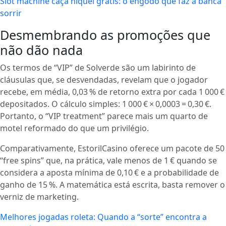
Slot machine caça niquel gratis: o engodo que faz a banca
sorrir
Desmembrando as promoções que
não dão nada
Os termos de “VIP” de Solverde são um labirinto de
cláusulas que, se desvendadas, revelam que o jogador
recebe, em média, 0,03 % de retorno extra por cada 1 000 €
depositados. O cálculo simples: 1 000 € × 0,0003 = 0,30 €.
Portanto, o “VIP treatment” parece mais um quarto de
motel reformado do que um privilégio.
Comparativamente, EstorilCasino oferece um pacote de 50
“free spins” que, na prática, vale menos de 1 € quando se
considera a aposta mínima de 0,10 € e a probabilidade de
ganho de 15 %. A matemática está escrita, basta remover o
verniz de marketing.
Melhores jogadas roleta: Quando a “sorte” encontra a