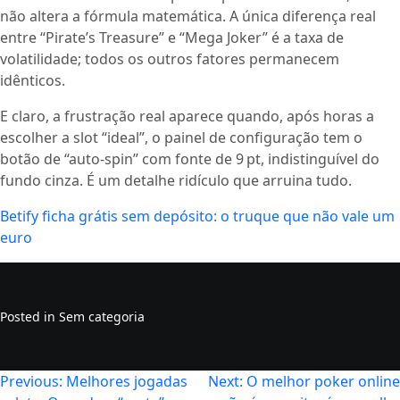
não altera a fórmula matemática. A única diferença real
entre “Pirate’s Treasure” e “Mega Joker” é a taxa de
volatilidade; todos os outros fatores permanecem
idênticos.
E claro, a frustração real aparece quando, após horas a
escolher a slot “ideal”, o painel de configuração tem o
botão de “auto‑spin” com fonte de 9 pt, indistinguível do
fundo cinza. É um detalhe ridículo que arruina tudo.
Betify ficha grátis sem depósito: o truque que não vale um
euro
Posted in Sem categoria
Navegação
Previous:
Melhores jogadas
Next:
O melhor poker online