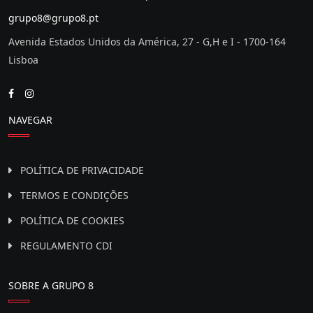
grupo8@grupo8.pt
Avenida Estados Unidos da América, 27 - G,H e I - 1700-164
Lisboa
NAVEGAR
POLÍTICA DE PRIVACIDADE
TERMOS E CONDIÇÕES
POLÍTICA DE COOKIES
REGULAMENTO CDI
SOBRE A GRUPO 8