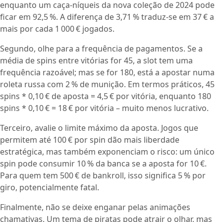
enquanto um caça‑níqueis da nova coleção de 2024 pode
ficar em 92,5 %. A diferença de 3,71 % traduz‑se em 37 € a
mais por cada 1 000 € jogados.
Segundo, olhe para a frequência de pagamentos. Se a
média de spins entre vitórias for 45, a slot tem uma
frequência razoável; mas se for 180, está a apostar numa
roleta russa com 2 % de munição. Em termos práticos, 45
spins * 0,10 € de aposta = 4,5 € por vitória, enquanto 180
spins * 0,10 € = 18 € por vitória – muito menos lucrativo.
Terceiro, avalie o limite máximo da aposta. Jogos que
permitem até 100 € por spin dão mais liberdade
estratégica, mas também exponenciam o risco: um único
spin pode consumir 10 % da banca se a aposta for 10 €.
Para quem tem 500 € de bankroll, isso significa 5 % por
giro, potencialmente fatal.
Finalmente, não se deixe enganar pelas animações
chamativas. Um tema de piratas pode atrair o olhar, mas