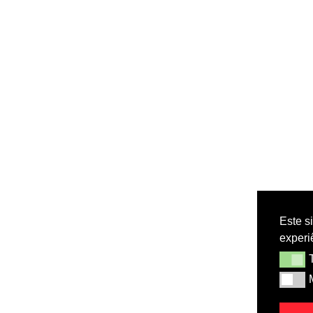
Este s
experi
Techni
Market