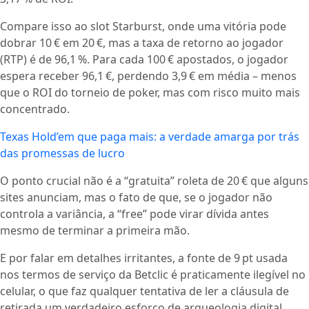
Compare isso ao slot Starburst, onde uma vitória pode
dobrar 10 € em 20 €, mas a taxa de retorno ao jogador
(RTP) é de 96,1 %. Para cada 100 € apostados, o jogador
espera receber 96,1 €, perdendo 3,9 € em média – menos
que o ROI do torneio de poker, mas com risco muito mais
concentrado.
Texas Hold’em que paga mais: a verdade amarga por trás
das promessas de lucro
O ponto crucial não é a “gratuita” roleta de 20 € que alguns
sites anunciam, mas o fato de que, se o jogador não
controla a variância, a “free” pode virar dívida antes
mesmo de terminar a primeira mão.
E por falar em detalhes irritantes, a fonte de 9 pt usada
nos termos de serviço da Betclic é praticamente ilegível no
celular, o que faz qualquer tentativa de ler a cláusula de
retirada um verdadeiro esforço de arqueologia digital.