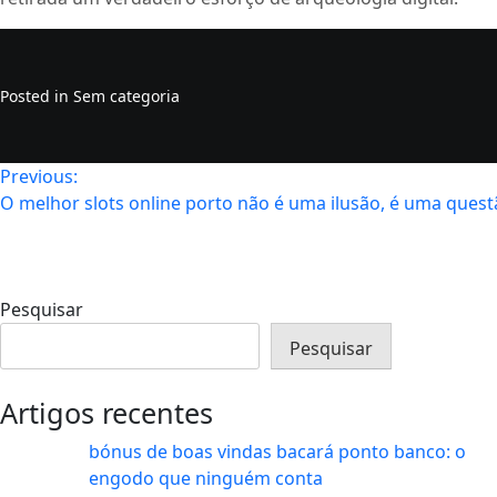
Posted in Sem categoria
Navegação
Previous:
O melhor slots online porto não é uma ilusão, é uma quest
de
artigos
Pesquisar
Pesquisar
Artigos recentes
bónus de boas vindas bacará ponto banco: o
engodo que ninguém conta