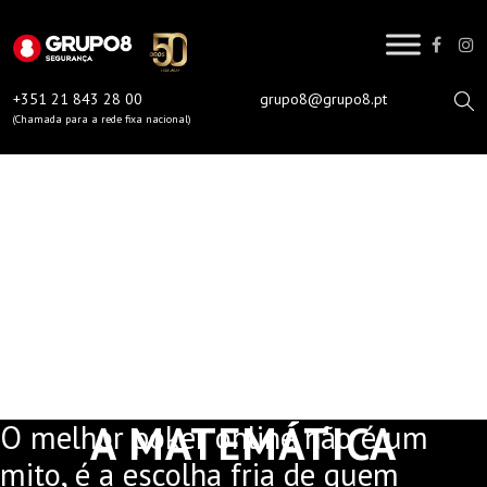
Skip
to
content
+351 21 843 28 00
grupo8@grupo8.pt
(Chamada para a rede fixa nacional)
O MELHOR POKER
ONLINE NÃO É UM
MITO, É A ESCOLHA
FRIA DE QUEM ENCARA
A MATEMÁTICA
O melhor poker online não é um
mito, é a escolha fria de quem