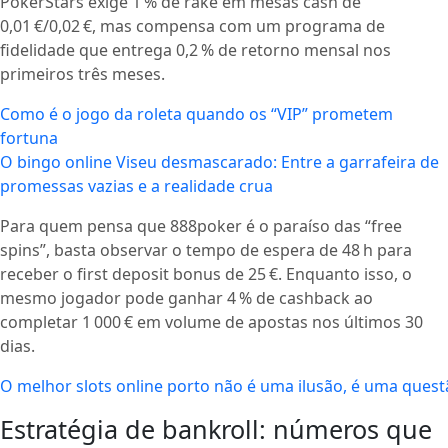
PokerStars exige 1 % de rake em mesas cash de
0,01 €/0,02 €, mas compensa com um programa de
fidelidade que entrega 0,2 % de retorno mensal nos
primeiros três meses.
Como é o jogo da roleta quando os “VIP” prometem
fortuna
O bingo online Viseu desmascarado: Entre a garrafeira de
promessas vazias e a realidade crua
Para quem pensa que 888poker é o paraíso das “free
spins”, basta observar o tempo de espera de 48 h para
receber o first deposit bonus de 25 €. Enquanto isso, o
mesmo jogador pode ganhar 4 % de cashback ao
completar 1 000 € em volume de apostas nos últimos 30
dias.
O melhor slots online porto não é uma ilusão, é uma quest
Estratégia de bankroll: números que