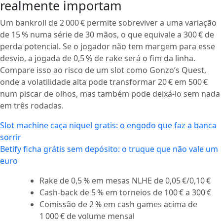
realmente importam
Um bankroll de 2 000 € permite sobreviver a uma variação
de 15 % numa série de 30 mãos, o que equivale a 300 € de
perda potencial. Se o jogador não tem margem para esse
desvio, a jogada de 0,5 % de rake será o fim da linha.
Compare isso ao risco de um slot como Gonzo’s Quest,
onde a volatilidade alta pode transformar 20 € em 500 €
num piscar de olhos, mas também pode deixá‑lo sem nada
em três rodadas.
Slot machine caça niquel gratis: o engodo que faz a banca
sorrir
Betify ficha grátis sem depósito: o truque que não vale um
euro
Rake de 0,5 % em mesas NLHE de 0,05 €/0,10 €
Cash‑back de 5 % em torneios de 100 € a 300 €
Comissão de 2 % em cash games acima de
1 000 € de volume mensal