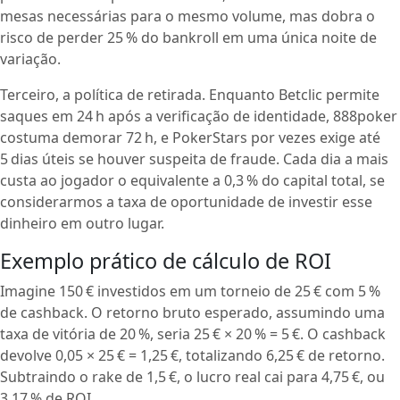
mesas necessárias para o mesmo volume, mas dobra o
risco de perder 25 % do bankroll em uma única noite de
variação.
Terceiro, a política de retirada. Enquanto Betclic permite
saques em 24 h após a verificação de identidade, 888poker
costuma demorar 72 h, e PokerStars por vezes exige até
5 dias úteis se houver suspeita de fraude. Cada dia a mais
custa ao jogador o equivalente a 0,3 % do capital total, se
considerarmos a taxa de oportunidade de investir esse
dinheiro em outro lugar.
Exemplo prático de cálculo de ROI
Imagine 150 € investidos em um torneio de 25 € com 5 %
de cashback. O retorno bruto esperado, assumindo uma
taxa de vitória de 20 %, seria 25 € × 20 % = 5 €. O cashback
devolve 0,05 × 25 € = 1,25 €, totalizando 6,25 € de retorno.
Subtraindo o rake de 1,5 €, o lucro real cai para 4,75 €, ou
3,17 % de ROI.