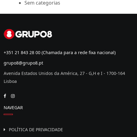
Sem categorias
+351 21 843 28 00
(Chamada para a rede fixa nacional)
grupo8@grupo8.pt
Avenida Estados Unidos da América, 27 - G,H e I - 1700-164
Lisboa
NAVEGAR
POLÍTICA DE PRIVACIDADE