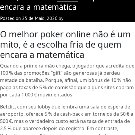
encara a matemática
Posted on
25 de Maio, 2026
by
O melhor poker online não é um
mito, é a escolha fria de quem
encara a matemática
Quando a primeira mão chega, o jogador que acredita que
100 % das promoções “gift” são generosas já perdeu
metade da batalha. Porque, afinal, um bônus de 10 % não
paga as taxas de 5 % de comissão que alguns sites cobram
por cada 1 000 € movimentados.
Betclic, com seu lobby que lembra uma sala de espera de
aeroporto, oferece 5 % de cash‑back em torneios de 50 € a
500 €, mas o verdadeiro custo está na taxa de entrada de
2,5 % que aparece depois do registro. Em contraste,