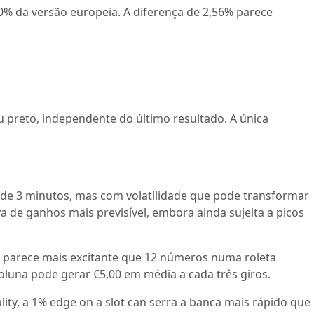
70% da versão europeia. A diferença de 2,56% parece
u preto, independente do último resultado. A única
t de 3 minutos, mas com volatilidade que pode transformar
a de ganhos mais previsível, embora ainda sujeita a picos
s” parece mais excitante que 12 números numa roleta
oluna pode gerar €5,00 em média a cada três giros.
ality, a 1% edge on a slot can serra a banca mais rápido que