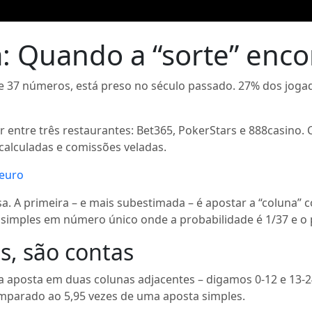
: Quando a “sorte” enco
 de 37 números, está preso no século passado. 27% dos joga
r entre três restaurantes: Bet365, PokerStars e 888casino
calculadas e comissões veladas.
 euro
 A primeira – e mais subestimada – é apostar a “coluna” 
a simples em número único onde a probabilidade é 1/37 e o 
s, são contas
aposta em duas colunas adjacentes – digamos 0‑12 e 13‑24 
omparado ao 5,95 vezes de uma aposta simples.