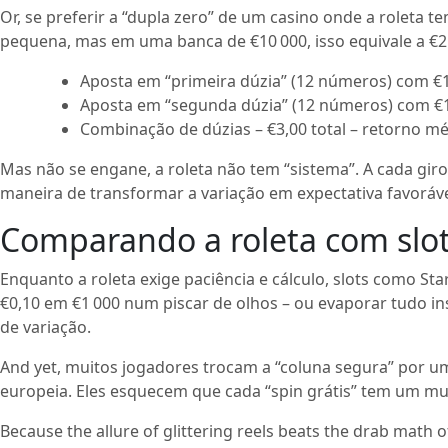
Or, se preferir a “dupla zero” de um casino onde a roleta 
pequena, mas em uma banca de €10 000, isso equivale a €
Aposta em “primeira dúzia” (12 números) com €1
Aposta em “segunda dúzia” (12 números) com €
Combinação de dúzias – €3,00 total – retorno mé
Mas não se engane, a roleta não tem “sistema”. A cada gir
maneira de transformar a variação em expectativa favoráve
Comparando a roleta com slo
Enquanto a roleta exige paciência e cálculo, slots como S
€0,10 em €1 000 num piscar de olhos – ou evaporar tudo in
de variação.
And yet, muitos jogadores trocam a “coluna segura” por um
europeia. Eles esquecem que cada “spin grátis” tem um mu
Because the allure of glittering reels beats the drab math 