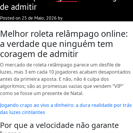
de admitir
Posted on
25 de Maio, 2026
by
Melhor roleta relâmpago online:
a verdade que ninguém tem
coragem de admitir
O mercado de roleta relâmpago parece um desfile de
luzes, mas 3 em cada 10 jogadores acabam desapontados
antes da primeira aposta. E não, não é culpa dos
algoritmos; são as promessas vazias que vendem “VIP”
como se fosse um presente de Natal.
Jogando craps ao vivo a dinheiro: a dura realidade por trás
das luzes cintilantes
Por que a velocidade não garante