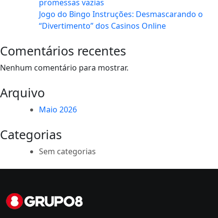
promessas vazias
Jogo do Bingo Instruções: Desmascarando o
“Divertimento” dos Casinos Online
Comentários recentes
Nenhum comentário para mostrar.
Arquivo
Maio 2026
Categorias
Sem categorias