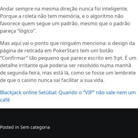
Andar sempre na mesma direção nunca foi inteligente.
Porque a roleta não tem memória, e o algoritmo não
favorece quem segue um padrão, mesmo que o padrão
pareça “lógico”.
Mas aqui vai o ponto que ninguém menciona: o design da
página de retirada em PokerStars tem um botão
“Confirmar” tão pequeno que parece escrito em 9 pt. É um
detalhe irritante que poderia ser resolvido numa manhã
de segunda‑feira, mas está lá, como se fosse um lembrete
de que o casino nunca vai facilitar a sua vida.
Blackjack online Setúbal: Quando o “VIP” não vale nem um
café
Posted in Sem categoria