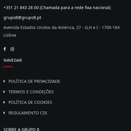
+351 21 843 28 00
(Chamada para a rede fixa nacional)
grupo8@grupo8.pt
Avenida Estados Unidos da América, 27 - G,H e I - 1700-164
Lisboa
NAVEGAR
POLÍTICA DE PRIVACIDADE
TERMOS E CONDIÇÕES
POLÍTICA DE COOKIES
REGULAMENTO CDI
SOBRE A GRUPO 8