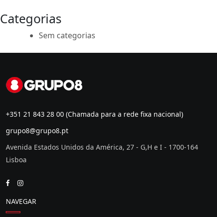
Categorias
Sem categorias
+351 21 843 28 00
(Chamada para a rede fixa nacional)
grupo8@grupo8.pt
Avenida Estados Unidos da América, 27 - G,H e I - 1700-164
Lisboa
NAVEGAR