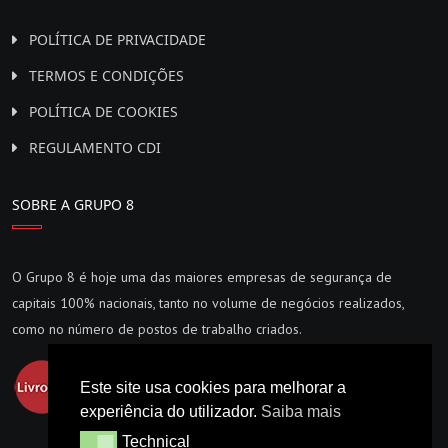
POLÍTICA DE PRIVACIDADE
TERMOS E CONDIÇÕES
POLÍTICA DE COOKIES
REGULAMENTO CDI
SOBRE A GRUPO 8
O Grupo 8 é hoje uma das maiores empresas de segurança de
capitais 100% nacionais, tanto no volume de negócios realizados,
como no número de postos de trabalho criados.
Este site usa cookies para melhorar a
experiência do utilizador.
Saiba mais
Technical
Technical