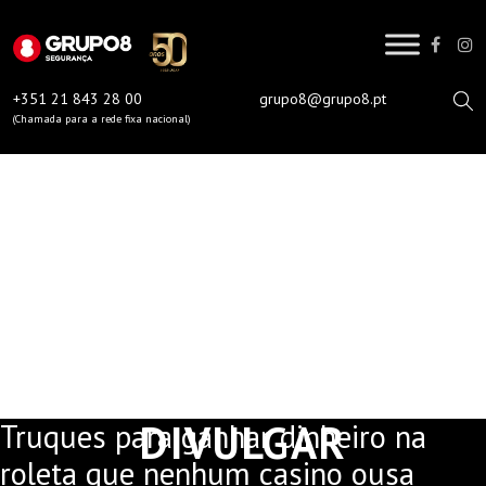
Skip
to
content
+351 21 843 28 00
grupo8@grupo8.pt
(Chamada para a rede fixa nacional)
TRUQUES PARA
GANHAR DINHEIRO NA
ROLETA QUE NENHUM
CASINO OUSA
DIVULGAR
Truques para ganhar dinheiro na
roleta que nenhum casino ousa