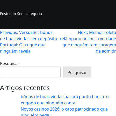
Posted in Sem categoria
Navegação
Previous:
VersusBet bónus
Next:
Melhor roleta
de boas‑vindas sem depósito
relâmpago online: a verdade
de
Portugal: O truque que
que ninguém tem coragem
artigos
ninguém revela
de admitir
Pesquisar
Pesquisar
Artigos recentes
bónus de boas vindas bacará ponto banco: o
engodo que ninguém conta
Novos casinos 2026: o caos patrocinado que
ninguém pediu