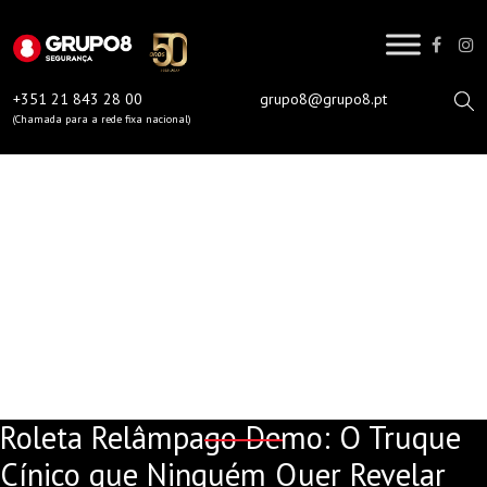
Skip
to
content
+351 21 843 28 00
grupo8@grupo8.pt
(Chamada para a rede fixa nacional)
ROLETA RELÂMPAGO
DEMO: O TRUQUE
CÍNICO QUE NINGUÉM
QUER REVELAR
Roleta Relâmpago Demo: O Truque
Cínico que Ninguém Quer Revelar