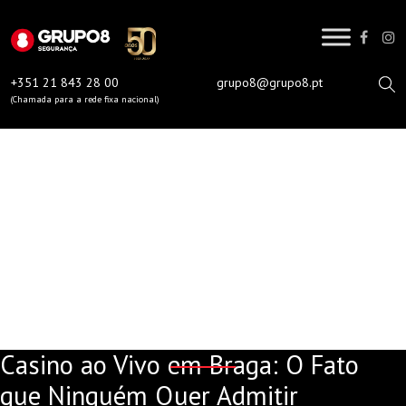
Skip
to
content
+351 21 843 28 00
grupo8@grupo8.pt
(Chamada para a rede fixa nacional)
CASINO AO VIVO EM
BRAGA: O FATO QUE
NINGUÉM QUER
ADMITIR
Casino ao Vivo em Braga: O Fato
que Ninguém Quer Admitir