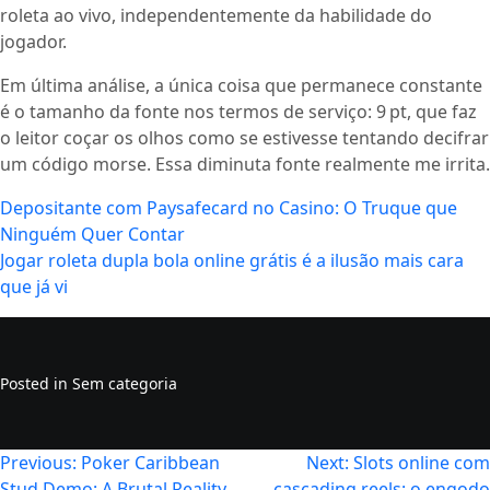
roleta ao vivo, independentemente da habilidade do
jogador.
Em última análise, a única coisa que permanece constante
é o tamanho da fonte nos termos de serviço: 9 pt, que faz
o leitor coçar os olhos como se estivesse tentando decifrar
um código morse. Essa diminuta fonte realmente me irrita.
Depositante com Paysafecard no Casino: O Truque que
Ninguém Quer Contar
Jogar roleta dupla bola online grátis é a ilusão mais cara
que já vi
Posted in Sem categoria
Navegação
Previous:
Poker Caribbean
Next:
Slots online com
Stud Demo: A Brutal Reality
cascading reels: o engodo