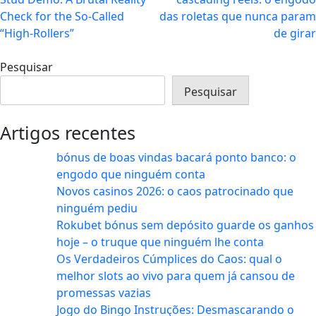
de
Check for the So‑Called
das roletas que nunca param
artigos
“High‑Rollers”
de girar
Pesquisar
Pesquisar
Artigos recentes
bónus de boas vindas bacará ponto banco: o
engodo que ninguém conta
Novos casinos 2026: o caos patrocinado que
ninguém pediu
Rokubet bónus sem depósito guarde os ganhos
hoje – o truque que ninguém lhe conta
Os Verdadeiros Cúmplices do Caos: qual o
melhor slots ao vivo para quem já cansou de
promessas vazias
Jogo do Bingo Instruções: Desmascarando o