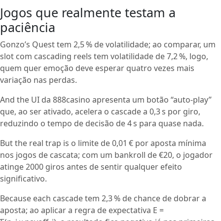
Jogos que realmente testam a
paciência
Gonzo’s Quest tem 2,5 % de volatilidade; ao comparar, um
slot com cascading reels tem volatilidade de 7,2 %, logo,
quem quer emoção deve esperar quatro vezes mais
variação nas perdas.
And the UI da 888casino apresenta um botão “auto‑play”
que, ao ser ativado, acelera o cascade a 0,3 s por giro,
reduzindo o tempo de decisão de 4 s para quase nada.
But the real trap is o limite de 0,01 € por aposta mínima
nos jogos de cascata; com um bankroll de €20, o jogador
atinge 2000 giros antes de sentir qualquer efeito
significativo.
Because each cascade tem 2,3 % de chance de dobrar a
aposta; ao aplicar a regra de expectativa E =