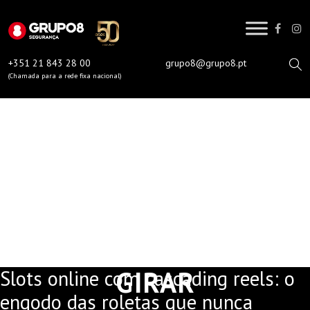
Skip
to
content
+351 21 843 28 00
grupo8@grupo8.pt
(Chamada para a rede fixa nacional)
SLOTS ONLINE COM
CASCADING REELS: O
ENGODO DAS ROLETAS
QUE NUNCA PARAM DE
GIRAR
Slots online com cascading reels: o
engodo das roletas que nunca