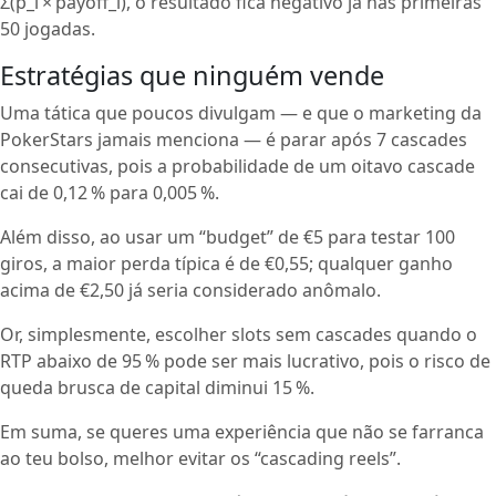
Σ(p_i × payoff_i), o resultado fica negativo já nas primeiras
50 jogadas.
Estratégias que ninguém vende
Uma tática que poucos divulgam — e que o marketing da
PokerStars jamais menciona — é parar após 7 cascades
consecutivas, pois a probabilidade de um oitavo cascade
cai de 0,12 % para 0,005 %.
Além disso, ao usar um “budget” de €5 para testar 100
giros, a maior perda típica é de €0,55; qualquer ganho
acima de €2,50 já seria considerado anômalo.
Or, simplesmente, escolher slots sem cascades quando o
RTP abaixo de 95 % pode ser mais lucrativo, pois o risco de
queda brusca de capital diminui 15 %.
Em suma, se queres uma experiência que não se farranca
ao teu bolso, melhor evitar os “cascading reels”.