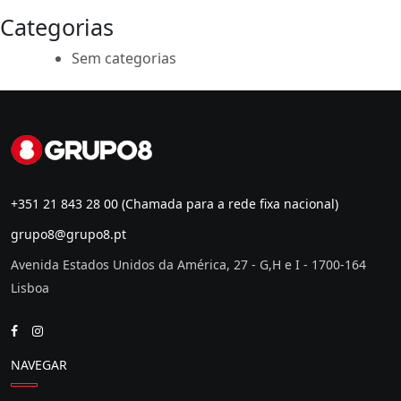
Categorias
Sem categorias
+351 21 843 28 00
(Chamada para a rede fixa nacional)
grupo8@grupo8.pt
Avenida Estados Unidos da América, 27 - G,H e I - 1700-164
Lisboa
NAVEGAR