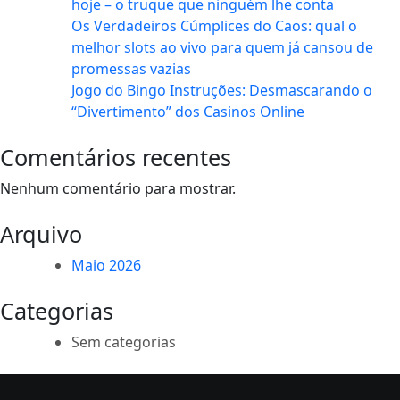
hoje – o truque que ninguém lhe conta
Os Verdadeiros Cúmplices do Caos: qual o
melhor slots ao vivo para quem já cansou de
promessas vazias
Jogo do Bingo Instruções: Desmascarando o
“Divertimento” dos Casinos Online
Comentários recentes
Nenhum comentário para mostrar.
Arquivo
Maio 2026
Categorias
Sem categorias