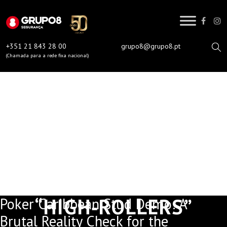
Skip
to
content
+351 21 843 28 00
grupo8@grupo8.pt
(Chamada para a rede fixa nacional)
POKER CARIBBEAN
STUD DEMO: A BRUTAL
REALITY CHECK FOR
THE SO‑CALLED
“HIGH‑ROLLERS”
Poker Caribbean Stud Demo: A
Brutal Reality Check for the