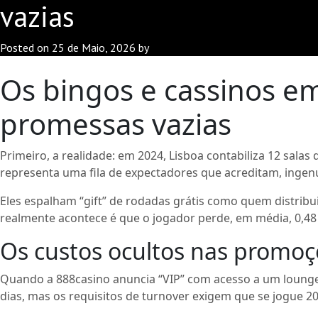
vazias
Posted on
25 de Maio, 2026
by
Os bingos e cassinos em
promessas vazias
Primeiro, a realidade: em 2024, Lisboa contabiliza 12 salas
representa uma fila de expectadores que acreditam, ingenu
Eles espalham “gift” de rodadas grátis como quem distribui
realmente acontece é que o jogador perde, em média, 0,48 €
Os custos ocultos nas promoç
Quando a 888casino anuncia “VIP” com acesso a um lounge “
dias, mas os requisitos de turnover exigem que se jogue 20