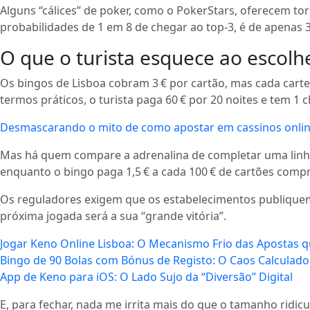
Alguns “cálices” de poker, como o PokerStars, oferecem to
probabilidades de 1 em 8 de chegar ao top‑3, é de apenas 3
O que o turista esquece ao escol
Os bingos de Lisboa cobram 3 € por cartão, mas cada carte
termos práticos, o turista paga 60 € por 20 noites e tem 1
Desmascarando o mito de como apostar em cassinos onlin
Mas há quem compare a adrenalina de completar uma linha a
enquanto o bingo paga 1,5 € a cada 100 € de cartões comp
Os reguladores exigem que os estabelecimentos publiquem 
próxima jogada será a sua “grande vitória”.
Jogar Keno Online Lisboa: O Mecanismo Frio das Apostas 
Bingo de 90 Bolas com Bónus de Registo: O Caos Calculado
App de Keno para iOS: O Lado Sujo da “Diversão” Digital
E, para fechar, nada me irrita mais do que o tamanho ridi