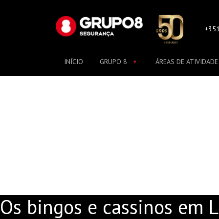
Skip
to
content
+351
INÍCIO
GRUPO 8
ÁREAS DE ATIVIDADE
OS BINGOS E CASSINO
F
Os bingos e cassinos em L