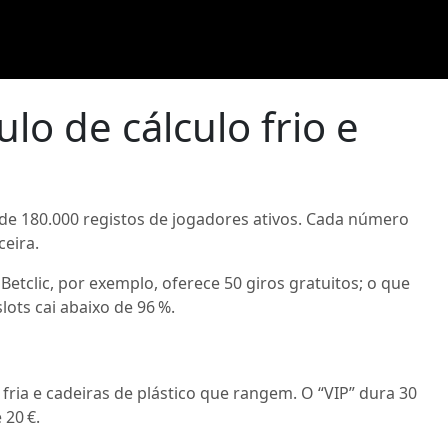
o de cálculo frio e
s de 180.000 registos de jogadores ativos. Cada número
ceira.
etclic, por exemplo, oferece 50 giros gratuitos; o que
lots cai abaixo de 96 %.
ria e cadeiras de plástico que rangem. O “VIP” dura 30
 20 €.