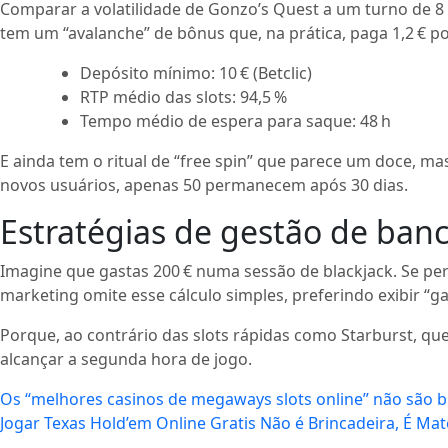
Comparar a volatilidade de Gonzo’s Quest a um turno de 
tem um “avalanche” de bônus que, na prática, paga 1,2 € p
Depósito mínimo: 10 € (Betclic)
RTP médio das slots: 94,5 %
Tempo médio de espera para saque: 48 h
E ainda tem o ritual de “free spin” que parece um doce, m
novos usuários, apenas 50 permanecem após 30 dias.
Estratégias de gestão de ba
Imagine que gastas 200 € numa sessão de blackjack. Se pe
marketing omite esse cálculo simples, preferindo exibir “ga
Porque, ao contrário das slots rápidas como Starburst, qu
alcançar a segunda hora de jogo.
Os “melhores casinos de megaways slots online” não são b
Jogar Texas Hold’em Online Gratis Não é Brincadeira, É Ma