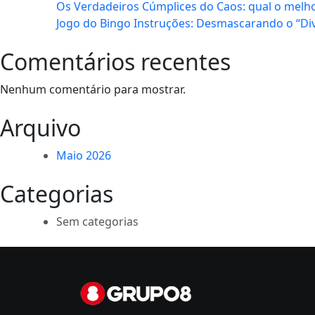
Os Verdadeiros Cúmplices do Caos: qual o melho
Jogo do Bingo Instruções: Desmascarando o “Di
Comentários recentes
Nenhum comentário para mostrar.
Arquivo
Maio 2026
Categorias
Sem categorias