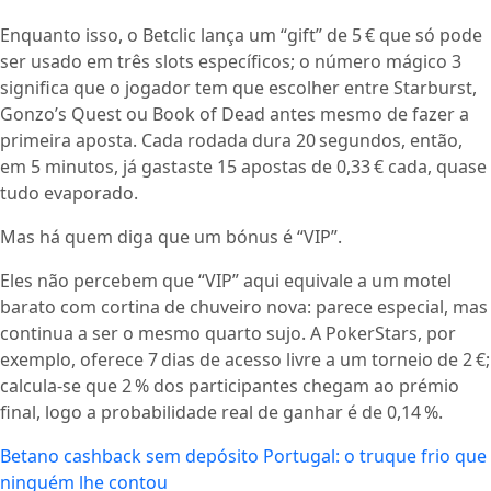
Enquanto isso, o Betclic lança um “gift” de 5 € que só pode
ser usado em três slots específicos; o número mágico 3
significa que o jogador tem que escolher entre Starburst,
Gonzo’s Quest ou Book of Dead antes mesmo de fazer a
primeira aposta. Cada rodada dura 20 segundos, então,
em 5 minutos, já gastaste 15 apostas de 0,33 € cada, quase
tudo evaporado.
Mas há quem diga que um bónus é “VIP”.
Eles não percebem que “VIP” aqui equivale a um motel
barato com cortina de chuveiro nova: parece especial, mas
continua a ser o mesmo quarto sujo. A PokerStars, por
exemplo, oferece 7 dias de acesso livre a um torneio de 2 €;
calcula‑se que 2 % dos participantes chegam ao prémio
final, logo a probabilidade real de ganhar é de 0,14 %.
Betano cashback sem depósito Portugal: o truque frio que
ninguém lhe contou