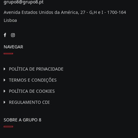
grupo8@grupo8.pt
Avenida Estados Unidos da América, 27 - G,H e I - 1700-164
Lisboa
NAVEGAR
POLÍTICA DE PRIVACIDADE
TERMOS E CONDIÇÕES
POLÍTICA DE COOKIES
REGULAMENTO CDI
SOBRE A GRUPO 8