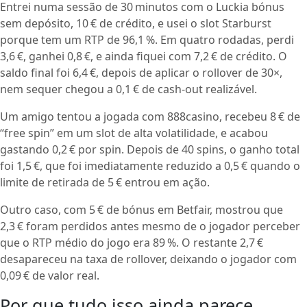
Entrei numa sessão de 30 minutos com o Luckia bónus
sem depósito, 10 € de crédito, e usei o slot Starburst
porque tem um RTP de 96,1 %. Em quatro rodadas, perdi
3,6 €, ganhei 0,8 €, e ainda fiquei com 7,2 € de crédito. O
saldo final foi 6,4 €, depois de aplicar o rollover de 30×,
nem sequer chegou a 0,1 € de cash‑out realizável.
Um amigo tentou a jogada com 888casino, recebeu 8 € de
“free spin” em um slot de alta volatilidade, e acabou
gastando 0,2 € por spin. Depois de 40 spins, o ganho total
foi 1,5 €, que foi imediatamente reduzido a 0,5 € quando o
limite de retirada de 5 € entrou em ação.
Outro caso, com 5 € de bónus em Betfair, mostrou que
2,3 € foram perdidos antes mesmo de o jogador perceber
que o RTP médio do jogo era 89 %. O restante 2,7 €
desapareceu na taxa de rollover, deixando o jogador com
0,09 € de valor real.
Por que tudo isso ainda parece