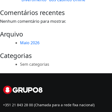
Comentários recentes
Nenhum comentário para mostrar.
Arquivo
Maio 2026
Categorias
Sem categorias
+351 21 843 28 00
(Chamada para a rede fixa nacional)