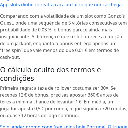
App slots dinheiro real: a caça ao lucro que nunca chega
Comparando com a volatilidade de um slot como Gonzo’s
Quest, onde uma sequência de 5 vitórias consecutivas tem
probabilidade de 0,03 %, o bónus parece ainda mais
insignificante. A diferença é que o slot oferece a emoção
de um jackpot, enquanto o bónus entrega apenas um
“free spin” que vale menos do que 0,01 € em termos de
cash‑out.
O cálculo oculto dos termos e
condições
Primeira regra: a taxa de rollover costuma ser 30×. Se
recebes 12 € de bónus, precisas apostar 360 € antes de
teres a mínima chance de levantar 1 €. Em média, um
jogador aposta 0,5 € por ronda, o que significa 720 rondas,
ou quase 12 horas de jogo contínuo.
SpinLander promo code free spins hoje Portugal: O truque