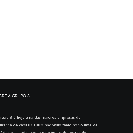
BRE A GRUPO 8
rupo 8 é hoje uma das maiores empresas de
urança de capitais 100% nacionais, tanto no volume de
ócios realizados, como no número de postos de