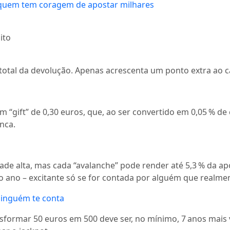
ra quem tem coragem de apostar milhares
ito
total da devolução. Apenas acrescenta um ponto extra ao cá
 “gift” de 0,30 euros, que, ao ser convertido em 0,05 % de
nca.
ade alta, mas cada “avalanche” pode render até 5,3 % da ap
 ano – excitante só se for contada por alguém que realme
ninguém te conta
sformar 50 euros em 500 deve ser, no mínimo, 7 anos mais 