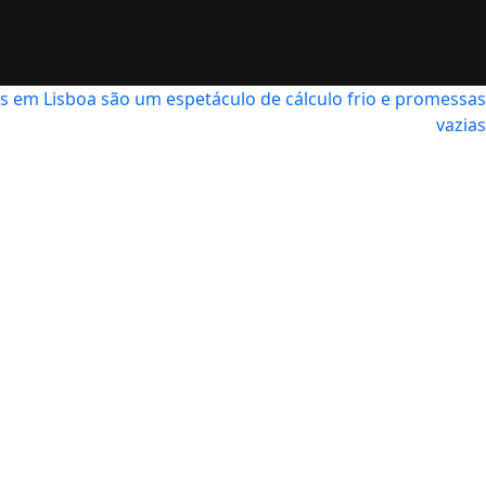
s em Lisboa são um espetáculo de cálculo frio e promessas
vazias