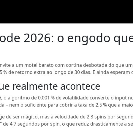
 code 2026: o engodo q
convite a um motel barato com cortina desbotada do que um
% de retorno extra ao longo de 30 dias. E ainda esperam q
ue realmente acontece
o algoritmo de 0.001 % de volatilidade converte o input num
a – nem o suficiente para cobrir a taxa de 2,5 % que a maio
nge de ser mágico, mas a velocidade de 2,3 spins por segund
 de 4,7 segundos por spin, o que reduz drasticamente a s