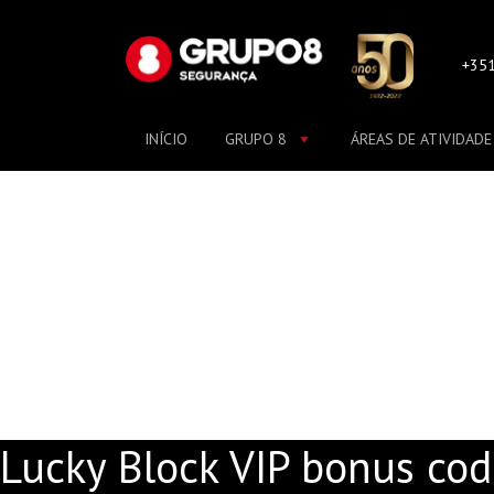
Skip
to
content
+351
INÍCIO
GRUPO 8
ÁREAS DE ATIVIDADE
LUCKY BLOCK VIP BO
Lucky Block VIP bonus co