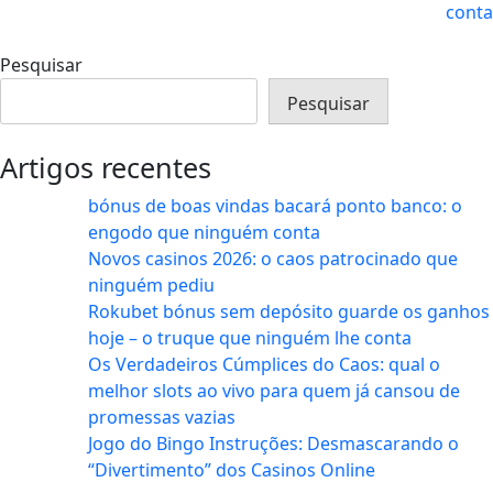
artigos
conta
Pesquisar
Pesquisar
Artigos recentes
bónus de boas vindas bacará ponto banco: o
engodo que ninguém conta
Novos casinos 2026: o caos patrocinado que
ninguém pediu
Rokubet bónus sem depósito guarde os ganhos
hoje – o truque que ninguém lhe conta
Os Verdadeiros Cúmplices do Caos: qual o
melhor slots ao vivo para quem já cansou de
promessas vazias
Jogo do Bingo Instruções: Desmascarando o
“Divertimento” dos Casinos Online