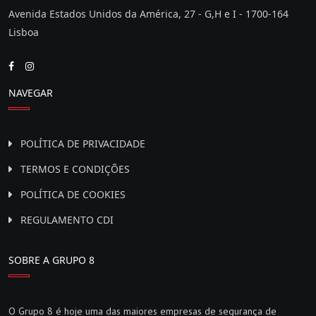
Avenida Estados Unidos da América, 27 - G,H e I - 1700-164
Lisboa
NAVEGAR
POLÍTICA DE PRIVACIDADE
TERMOS E CONDIÇÕES
POLÍTICA DE COOKIES
REGULAMENTO CDI
SOBRE A GRUPO 8
O Grupo 8 é hoje uma das maiores empresas de segurança de