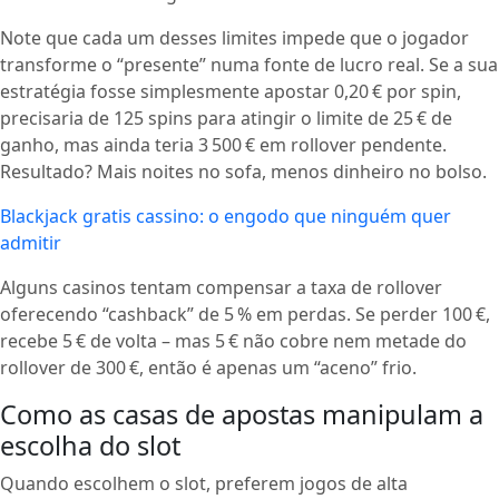
Note que cada um desses limites impede que o jogador
transforme o “presente” numa fonte de lucro real. Se a sua
estratégia fosse simplesmente apostar 0,20 € por spin,
precisaria de 125 spins para atingir o limite de 25 € de
ganho, mas ainda teria 3 500 € em rollover pendente.
Resultado? Mais noites no sofa, menos dinheiro no bolso.
Blackjack gratis cassino: o engodo que ninguém quer
admitir
Alguns casinos tentam compensar a taxa de rollover
oferecendo “cashback” de 5 % em perdas. Se perder 100 €,
recebe 5 € de volta – mas 5 € não cobre nem metade do
rollover de 300 €, então é apenas um “aceno” frio.
Como as casas de apostas manipulam a
escolha do slot
Quando escolhem o slot, preferem jogos de alta