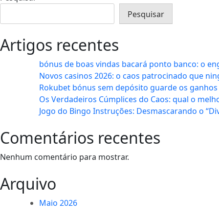
artigos
Pesquisar
Artigos recentes
bónus de boas vindas bacará ponto banco: o e
Novos casinos 2026: o caos patrocinado que ni
Rokubet bónus sem depósito guarde os ganhos 
Os Verdadeiros Cúmplices do Caos: qual o melho
Jogo do Bingo Instruções: Desmascarando o “Di
Comentários recentes
Nenhum comentário para mostrar.
Arquivo
Maio 2026