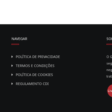
NAVEGAR
SO
POLÍTICA DE PRIVACIDADE
O G
seg
TERMOS E CONDIÇÕES
neg
POLÍTICA DE COOKIES
tra
REGULAMENTO CDI