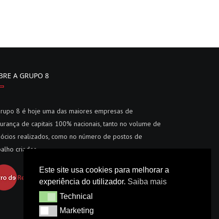
BRE A GRUPO 8
rupo 8 é hoje uma das maiores empresas de
urança de capitais 100% nacionais, tanto no volume de
ócios realizados, como no número de postos de
balho criados.
Este site usa cookies para melhorar a
experiência do utilizador.
Saiba mais
Technical
Technical
Marketing
Marketing