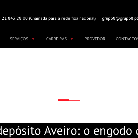
 21 843 28 00
(Chamada para a rede fixa nacional)
grupo8@grupo8.pt
SERVIÇOS
CARREIRAS
PROVEDOR
CONTACTO
NUS SEM DEPÓSITO AVE
NINGUÉM PAGA
depósito Aveiro: o engodo