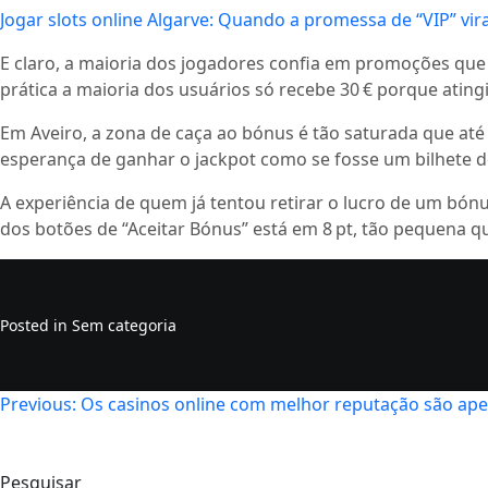
Jogar slots online Algarve: Quando a promessa de “VIP” vi
E claro, a maioria dos jogadores confia em promoções que 
prática a maioria dos usuários só recebe 30 € porque ating
Em Aveiro, a zona de caça ao bónus é tão saturada que até
esperança de ganhar o jackpot como se fosse um bilhete de 
A experiência de quem já tentou retirar o lucro de um bón
dos botões de “Aceitar Bónus” está em 8 pt, tão pequena qu
Posted in Sem categoria
Navegação
Previous:
Os casinos online com melhor reputação são ape
de
Pesquisar