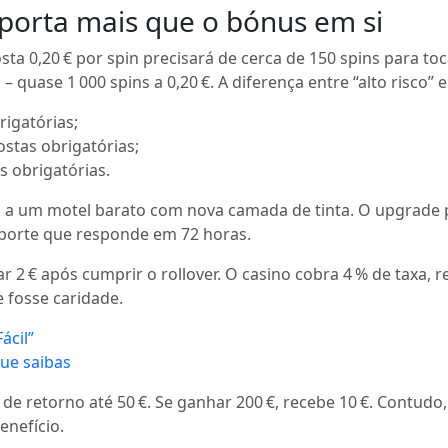
importa mais que o bónus em si
ta 0,20 € por spin precisará de cerca de 150 spins para t
quase 1 000 spins a 0,20 €. A diferença entre “alto risco” e 
rigatórias;
ostas obrigatórias;
s obrigatórias.
a um motel barato com nova camada de tinta. O upgrade pr
uporte que responde em 72 horas.
r 2 € após cumprir o rollover. O casino cobra 4 % de taxa, 
 fosse caridade.
ácil”
que saibas
de retorno até 50 €. Se ganhar 200 €, recebe 10 €. Contudo, 
enefício.