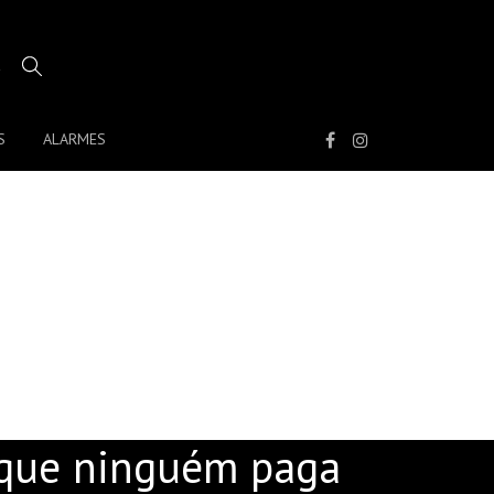
S
ALARMES
IRO: O ENGODO QUE
 que ninguém paga