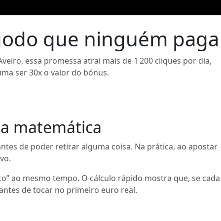
ngodo que ninguém paga
veiro, essa promessa atrai mais de 1 200 cliques por dia,
uma ser 30x o valor do bónus.
ha matemática
ntes de poder retirar alguma coisa. Na prática, ao apostar
vo.
to” ao mesmo tempo. O cálculo rápido mostra que, se cada
antes de tocar no primeiro euro real.