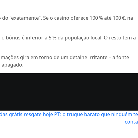
do “exatamente”. Se o casino oferece 100 % até 100 €, na
o bónus é inferior a 5 % da população local. O resto tem a
amações gira em torno de um detalhe irritante – a fonte
e apagado.
das grátis resgate hoje PT: o truque barato que ninguém te
conta