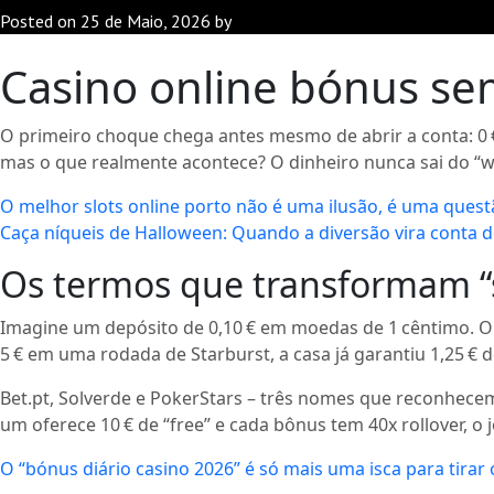
Posted on
25 de Maio, 2026
by
Casino online bónus se
O primeiro choque chega antes mesmo de abrir a conta: 0 € 
mas o que realmente acontece? O dinheiro nunca sai do “wal
O melhor slots online porto não é uma ilusão, é uma quest
Caça níqueis de Halloween: Quando a diversão vira conta d
Os termos que transformam 
Imagine um depósito de 0,10 € em moedas de 1 cêntimo. O c
5 € em uma rodada de Starburst, a casa já garantiu 1,25 € 
Bet.pt, Solverde e PokerStars – três nomes que reconhec
um oferece 10 € de “free” e cada bônus tem 40x rollover, o
O “bónus diário casino 2026” é só mais uma isca para tirar