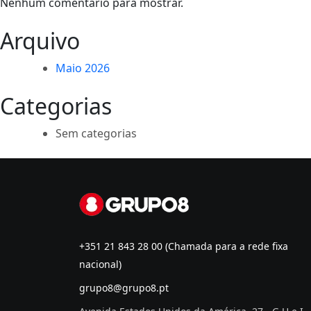
Nenhum comentário para mostrar.
Arquivo
Maio 2026
Categorias
Sem categorias
+351 21 843 28 00
(Chamada para a rede fixa
nacional)
grupo8@grupo8.pt