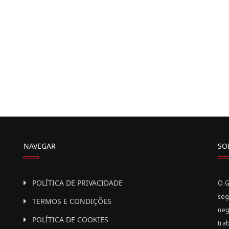
NAVEGAR
SO
POLÍTICA DE PRIVACIDADE
O G
seg
TERMOS E CONDIÇÕES
neg
POLÍTICA DE COOKIES
tra