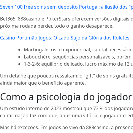
Seven 100 free spins sem depósito Portugal: a ilusão dos
Bet365, 888casino e PokerStars oferecem versões digitais d
próxima rodada perder, todo o ganho desaparece.
Casino Portimão Jogos: O Lado Sujo da Glória dos Roletes
Martingale: risco exponencial, capital necessário
Labouchère: sequências personalizáveis, porém 
1‑3‑2‑6: equilíbrio delicado, lucro máximo de 12 
Um detalhe que poucos ressaltam: o “gift” de spins gratui
ainda maior que o benefício aparente.
Como a psicologia do jogador
Um estudo interno de 2023 mostrou que 73 % dos jogadore
confirmação faz com que, após uma vitória, o jogador cre
Mas há exceções. Em jogos ao vivo da 888casino, a presenç