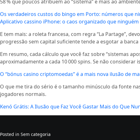
58 % que poucos atribuem ao “sistema” e mais ao ambiente
Os verdadeiros custos do bingo em Porto: números que n
Aplicativo cassino iPhone: o caos organizado que ninguém 
E tem mais: a roleta francesa, com regra “La Partage”, de
progressão sem capital suficiente tende a esgotar a banca 
Em resumo, cada cálculo que você faz sobre “sistemas apos
aproximadamente a cada 10 000 spins. Se não considerar i
O “bónus casino criptomoedas” é a mais nova ilusão de m
O que me tira do sério é o tamanho minúsculo da fonte na
jogadores normais.
Kenó Grátis: A Ilusão que Faz Você Gastar Mais do Que Nu
Posted in Sem categoria