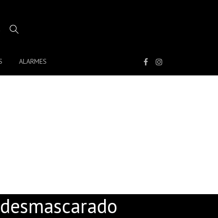
S
ALARMES
MÉTODO INFALÍVEL
l desmascarado