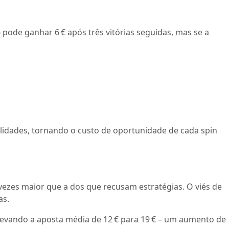
 pode ganhar 6 € após três vitórias seguidas, mas se a
ilidades, tornando o custo de oportunidade de cada spin
zes maior que a dos que recusam estratégias. O viés de
as.
elevando a aposta média de 12 € para 19 € – um aumento de