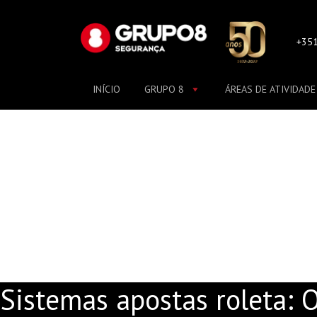
Skip
to
content
+351
INÍCIO
GRUPO 8
ÁREAS DE ATIVIDADE
SISTEMAS APOSTA
Sistemas apostas roleta: 