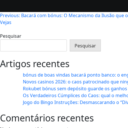
Navegação
Previous:
Bacará com bónus: O Mecanismo da Ilusão que 
Vejas
de
artigos
Pesquisar
Pesquisar
Artigos recentes
bónus de boas vindas bacará ponto banco: o e
Novos casinos 2026: o caos patrocinado que ni
Rokubet bónus sem depósito guarde os ganhos 
Os Verdadeiros Cúmplices do Caos: qual o melho
Jogo do Bingo Instruções: Desmascarando o “Di
Comentários recentes