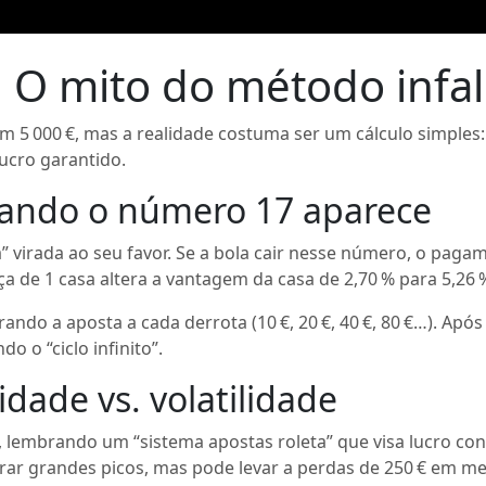
: O mito do método infa
 5 000 €, mas a realidade costuma ser um cálculo simples:
lucro garantido.
ando o número 17 aparece
virada ao seu favor. Se a bola cair nesse número, o pagam
ença de 1 casa altera a vantagem da casa de 2,70 % para 5,
do a aposta a cada derrota (10 €, 20 €, 40 €, 80 €…). Após
o o “ciclo infinito”.
dade vs. volatilidade
lembrando um “sistema apostas roleta” que visa lucro cons
urar grandes picos, mas pode levar a perdas de 250 € em me