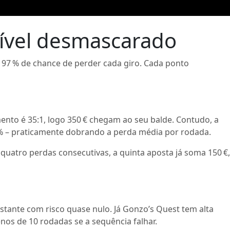
lível desmascarado
 97 % de chance de perder cada giro. Cada ponto
ento é 35:1, logo 350 € chegam ao seu balde. Contudo, a
26 % – praticamente dobrando a perda média por rodada.
 quatro perdas consecutivas, a quinta aposta já soma 150 €,
tante com risco quase nulo. Já Gonzo’s Quest tem alta
nos de 10 rodadas se a sequência falhar.