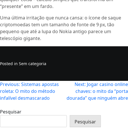
“presente” em um fardo.
Uma última irritação que nunca cansa: o ícone de saque
criptomoedas tem um tamanho de fonte de 9 px, tão
pequeno que até a lupa do Nokia antigo parece um
telescópio gigante.
Posted in Sem categoria
Navegação
Previous:
Sistemas apostas
Next:
Jogar casino online
roleta: O mito do método
chaves: o mito da “porta
de
infalível desmascarado
dourada” que ninguém abre
artigos
Pesquisar
Pesquisar