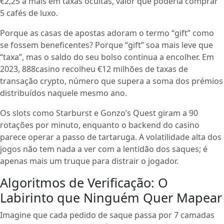
€2,25 a mais em taxas ocultas, valor que poderia comprar
5 cafés de luxo.
Porque as casas de apostas adoram o termo “gift” como
se fossem beneficentes? Porque “gift” soa mais leve que
“taxa”, mas o saldo do seu bolso continua a encolher. Em
2023, 888casino recolheu €12 milhões de taxas de
transação crypto, número que supera a soma dos prémios
distribuídos naquele mesmo ano.
Os slots como Starburst e Gonzo’s Quest giram a 90
rotações por minuto, enquanto o backend do casino
parece operar a passo de tartaruga. A volatilidade alta dos
jogos não tem nada a ver com a lentidão dos saques; é
apenas mais um truque para distrair o jogador.
Algoritmos de Verificação: O
Labirinto que Ninguém Quer Mapear
Imagine que cada pedido de saque passa por 7 camadas