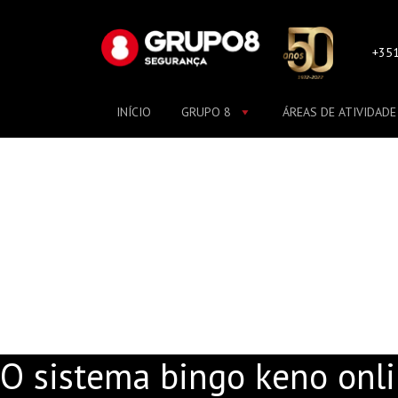
Skip
to
content
+351
INÍCIO
GRUPO 8
ÁREAS DE ATIVIDADE
O SISTEMA BINGO 
O sistema bingo keno onli