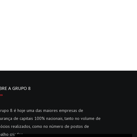
BRE A GRUPO 8
rupo 8 é hoje uma das maiores empresas de
urança de capitais 100% nacionais, tanto no volume de
ócios realizados, como no número de postos de
balho criados.