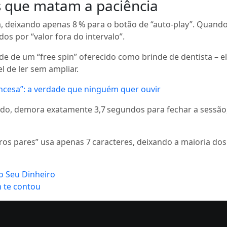
es que matam a paciência
a, deixando apenas 8 % para o botão de “auto‑play”. Quando
dos por “valor fora do intervalo”.
de um “free spin” oferecido como brinde de dentista – ele 
l de ler sem ampliar.
ncesa”: a verdade que ninguém quer ouvir
nado, demora exatamente 3,7 segundos para fechar a sessão
ros pares” usa apenas 7 caracteres, deixando a maioria dos
o Seu Dinheiro
 te contou