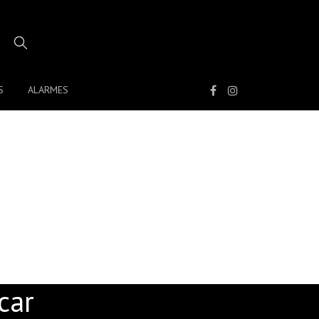
S
ALARMES
UÉM OUSA CRITICAR
car