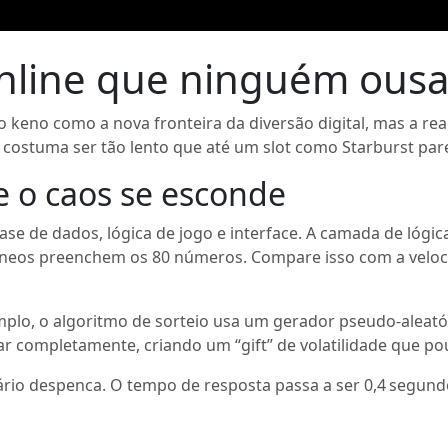
nline que ninguém ousa 
o keno como a nova fronteira da diversão digital, mas a r
 costuma ser tão lento que até um slot como Starburst par
e o caos se esconde
e de dados, lógica de jogo e interface. A camada de lógica
eos preenchem os 80 números. Compare isso com a velocid
emplo, o algoritmo de sorteio usa um gerador pseudo‑aleat
r completamente, criando um “gift” de volatilidade que p
uário despenca. O tempo de resposta passa a ser 0,4 segu