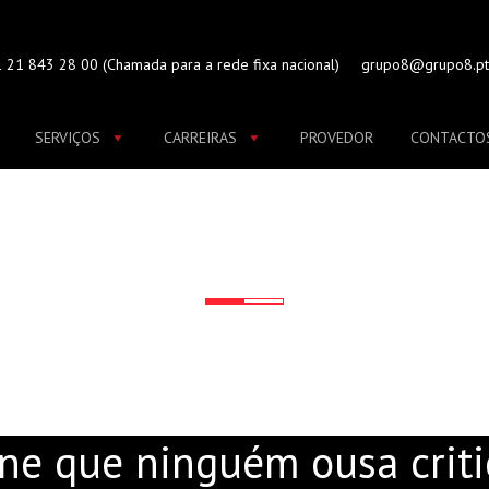
 21 843 28 00
(Chamada para a rede fixa nacional)
grupo8@grupo8.pt
SERVIÇOS
CARREIRAS
PROVEDOR
CONTACTO
KENO ONLINE QUE NING
ne que ninguém ousa criti