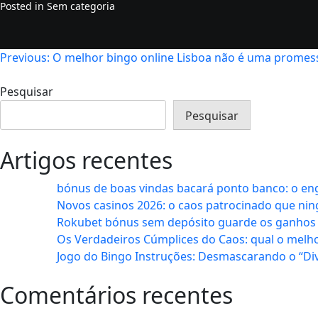
Posted in Sem categoria
Navegação
Previous:
O melhor bingo online Lisboa não é uma promessa
de
Pesquisar
artigos
Pesquisar
Artigos recentes
bónus de boas vindas bacará ponto banco: o e
Novos casinos 2026: o caos patrocinado que ni
Rokubet bónus sem depósito guarde os ganhos 
Os Verdadeiros Cúmplices do Caos: qual o melho
Jogo do Bingo Instruções: Desmascarando o “Di
Comentários recentes