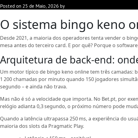
Posted on
25 de Maio, 2026
by
O sistema bingo keno o
Desde 2021, a maioria dos operadores tenta vender o bing
mesa antes do terceiro card. E por quê? Porque o software
Arquitetura de back‑end: ond
Um motor típico de bingo keno online tem três camadas: bas
1 200 chamadas por minuto quando 150 jogadores simultân
segundo – e ainda não trava.
Mas não é só a velocidade que importa. No Bet.pt, por ex
relógio adianta 0,3 segundo, o próximo número pode muda
Quando a latência ultrapassa 250 ms, a experiência do us
maioria dos slots da Pragmatic Play.