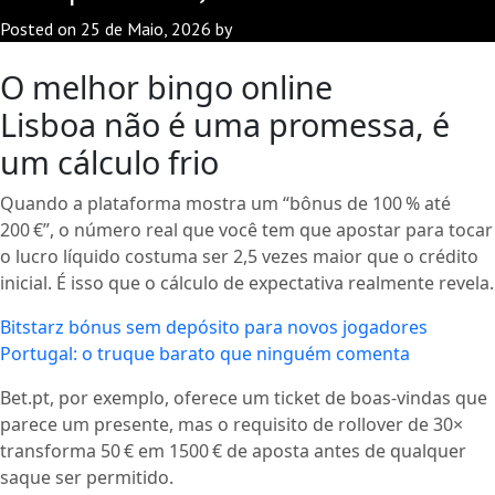
Posted on
25 de Maio, 2026
by
O melhor bingo online
Lisboa não é uma promessa, é
um cálculo frio
Quando a plataforma mostra um “bônus de 100 % até
200 €”, o número real que você tem que apostar para tocar
o lucro líquido costuma ser 2,5 vezes maior que o crédito
inicial. É isso que o cálculo de expectativa realmente revela.
Bitstarz bónus sem depósito para novos jogadores
Portugal: o truque barato que ninguém comenta
Bet.pt, por exemplo, oferece um ticket de boas‑vindas que
parece um presente, mas o requisito de rollover de 30×
transforma 50 € em 1500 € de aposta antes de qualquer
saque ser permitido.