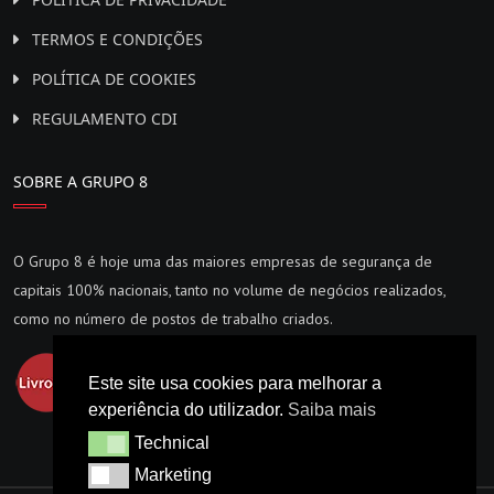
TERMOS E CONDIÇÕES
POLÍTICA DE COOKIES
REGULAMENTO CDI
SOBRE A GRUPO 8
O Grupo 8 é hoje uma das maiores empresas de segurança de
capitais 100% nacionais, tanto no volume de negócios realizados,
como no número de postos de trabalho criados.
Este site usa cookies para melhorar a
experiência do utilizador.
Saiba mais
Technical
Technical
Marketing
Marketing