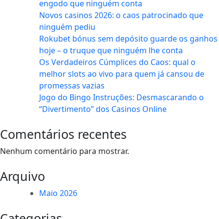
engodo que ninguém conta
Novos casinos 2026: o caos patrocinado que
ninguém pediu
Rokubet bónus sem depósito guarde os ganhos
hoje – o truque que ninguém lhe conta
Os Verdadeiros Cúmplices do Caos: qual o
melhor slots ao vivo para quem já cansou de
promessas vazias
Jogo do Bingo Instruções: Desmascarando o
“Divertimento” dos Casinos Online
Comentários recentes
Nenhum comentário para mostrar.
Arquivo
Maio 2026
Categorias