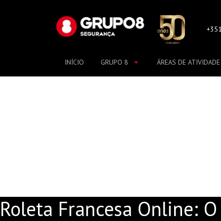
Skip
to
content
+351
INÍCIO
GRUPO 8
ÁREAS DE ATIVIDADE
ROLETA FRANCESA ONLI
Roleta Francesa Online: O