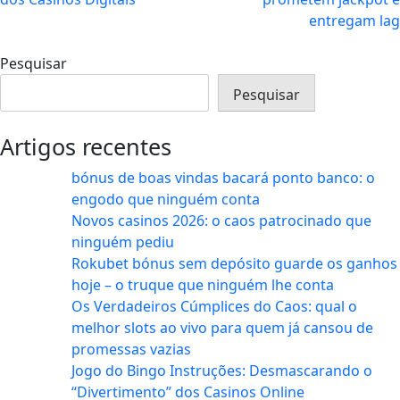
artigos
entregam lag
Pesquisar
Pesquisar
Artigos recentes
bónus de boas vindas bacará ponto banco: o
engodo que ninguém conta
Novos casinos 2026: o caos patrocinado que
ninguém pediu
Rokubet bónus sem depósito guarde os ganhos
hoje – o truque que ninguém lhe conta
Os Verdadeiros Cúmplices do Caos: qual o
melhor slots ao vivo para quem já cansou de
promessas vazias
Jogo do Bingo Instruções: Desmascarando o
“Divertimento” dos Casinos Online