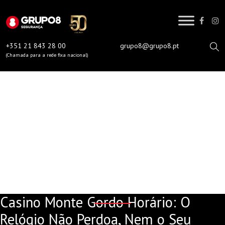
Skip
to
content
+351 21 843 28 00
grupo8@grupo8.pt
(Chamada para a rede fixa nacional)
CASINO MONTE GORDO
HORÁRIO: O RELÓGIO
NÃO PERDOA, NEM O
SEU DINHEIRO
Casino Monte Gordo Horário: O
Relógio Não Perdoa, Nem o Seu