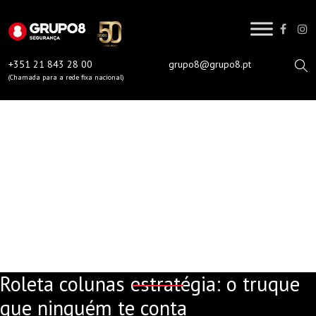
Skip
to
content
+351 21 843 28 00
grupo8@grupo8.pt
(Chamada para a rede fixa nacional)
ROLETA COLUNAS
ESTRATÉGIA: O
TRUQUE QUE NINGUÉM
TE CONTA
Roleta colunas estratégia: o truque
que ninguém te conta