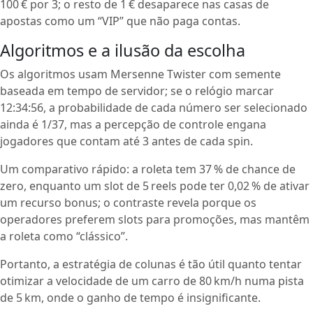
100 € por 3; o resto de 1 € desaparece nas casas de
apostas como um “VIP” que não paga contas.
Algoritmos e a ilusão da escolha
Os algoritmos usam Mersenne Twister com semente
baseada em tempo de servidor; se o relógio marcar
12:34:56, a probabilidade de cada número ser selecionado
ainda é 1/37, mas a percepção de controle engana
jogadores que contam até 3 antes de cada spin.
Um comparativo rápido: a roleta tem 37 % de chance de
zero, enquanto um slot de 5 reels pode ter 0,02 % de ativar
um recurso bonus; o contraste revela porque os
operadores preferem slots para promoções, mas mantêm
a roleta como “clássico”.
Portanto, a estratégia de colunas é tão útil quanto tentar
otimizar a velocidade de um carro de 80 km/h numa pista
de 5 km, onde o ganho de tempo é insignificante.