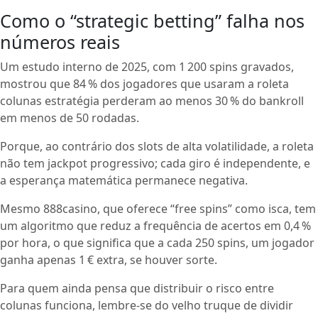
Como o “strategic betting” falha nos
números reais
Um estudo interno de 2025, com 1 200 spins gravados,
mostrou que 84 % dos jogadores que usaram a roleta
colunas estratégia perderam ao menos 30 % do bankroll
em menos de 50 rodadas.
Porque, ao contrário dos slots de alta volatilidade, a roleta
não tem jackpot progressivo; cada giro é independente, e
a esperança matemática permanece negativa.
Mesmo 888casino, que oferece “free spins” como isca, tem
um algoritmo que reduz a frequência de acertos em 0,4 %
por hora, o que significa que a cada 250 spins, um jogador
ganha apenas 1 € extra, se houver sorte.
Para quem ainda pensa que distribuir o risco entre
colunas funciona, lembre‑se do velho truque de dividir