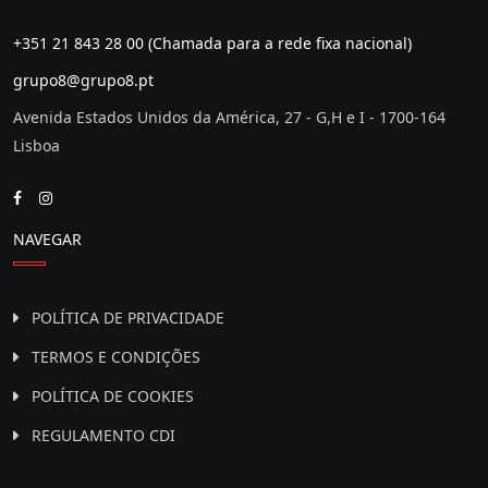
+351 21 843 28 00
(Chamada para a rede fixa nacional)
grupo8@grupo8.pt
Avenida Estados Unidos da América, 27 - G,H e I - 1700-164
Lisboa
NAVEGAR
POLÍTICA DE PRIVACIDADE
TERMOS E CONDIÇÕES
POLÍTICA DE COOKIES
REGULAMENTO CDI