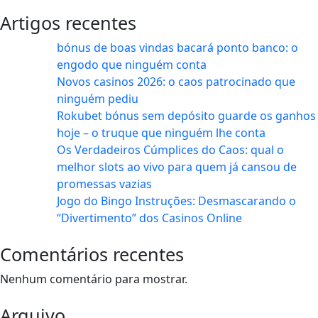
Artigos recentes
bónus de boas vindas bacará ponto banco: o
engodo que ninguém conta
Novos casinos 2026: o caos patrocinado que
ninguém pediu
Rokubet bónus sem depósito guarde os ganhos
hoje – o truque que ninguém lhe conta
Os Verdadeiros Cúmplices do Caos: qual o
melhor slots ao vivo para quem já cansou de
promessas vazias
Jogo do Bingo Instruções: Desmascarando o
“Divertimento” dos Casinos Online
Comentários recentes
Nenhum comentário para mostrar.
Arquivo