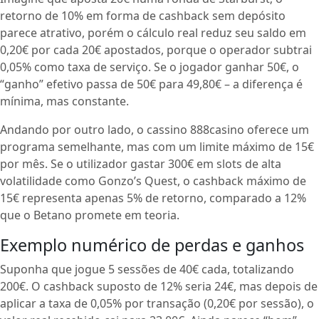
retorno de 10% em forma de cashback sem depósito
parece atrativo, porém o cálculo real reduz seu saldo em
0,20€ por cada 20€ apostados, porque o operador subtrai
0,05% como taxa de serviço. Se o jogador ganhar 50€, o
“ganho” efetivo passa de 50€ para 49,80€ – a diferença é
mínima, mas constante.
Andando por outro lado, o cassino 888casino oferece um
programa semelhante, mas com um limite máximo de 15€
por mês. Se o utilizador gastar 300€ em slots de alta
volatilidade como Gonzo’s Quest, o cashback máximo de
15€ representa apenas 5% de retorno, comparado a 12%
que o Betano promete em teoria.
Exemplo numérico de perdas e ganhos
Suponha que jogue 5 sessões de 40€ cada, totalizando
200€. O cashback suposto de 12% seria 24€, mas depois de
aplicar a taxa de 0,05% por transação (0,20€ por sessão), o