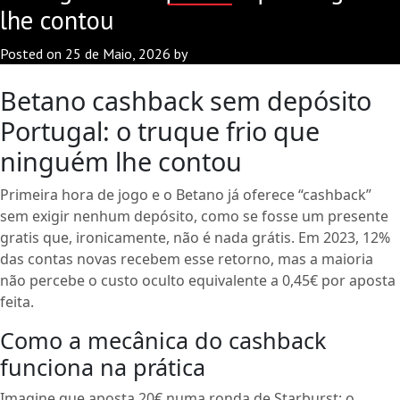
lhe contou
Posted on
25 de Maio, 2026
by
Betano cashback sem depósito
Portugal: o truque frio que
ninguém lhe contou
Primeira hora de jogo e o Betano já oferece “cashback”
sem exigir nenhum depósito, como se fosse um presente
gratis que, ironicamente, não é nada grátis. Em 2023, 12%
das contas novas recebem esse retorno, mas a maioria
não percebe o custo oculto equivalente a 0,45€ por aposta
feita.
Como a mecânica do cashback
funciona na prática
Imagine que aposta 20€ numa ronda de Starburst; o