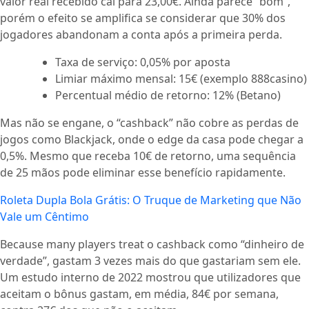
valor real recebido cai para 23,00€. Ainda parece “bom”,
porém o efeito se amplifica se considerar que 30% dos
jogadores abandonam a conta após a primeira perda.
Taxa de serviço: 0,05% por aposta
Limiar máximo mensal: 15€ (exemplo 888casino)
Percentual médio de retorno: 12% (Betano)
Mas não se engane, o “cashback” não cobre as perdas de
jogos como Blackjack, onde o edge da casa pode chegar a
0,5%. Mesmo que receba 10€ de retorno, uma sequência
de 25 mãos pode eliminar esse benefício rapidamente.
Roleta Dupla Bola Grátis: O Truque de Marketing que Não
Vale um Cêntimo
Because many players treat o cashback como “dinheiro de
verdade”, gastam 3 vezes mais do que gastariam sem ele.
Um estudo interno de 2022 mostrou que utilizadores que
aceitam o bônus gastam, em média, 84€ por semana,