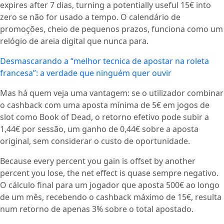
expires after 7 dias, turning a potentially useful 15€ into
zero se não for usado a tempo. O calendário de
promoções, cheio de pequenos prazos, funciona como um
relógio de areia digital que nunca para.
Desmascarando a “melhor tecnica de apostar na roleta
francesa”: a verdade que ninguém quer ouvir
Mas há quem veja uma vantagem: se o utilizador combinar
o cashback com uma aposta mínima de 5€ em jogos de
slot como Book of Dead, o retorno efetivo pode subir a
1,44€ por sessão, um ganho de 0,44€ sobre a aposta
original, sem considerar o custo de oportunidade.
Because every percent you gain is offset by another
percent you lose, the net effect is quase sempre negativo.
O cálculo final para um jogador que aposta 500€ ao longo
de um mês, recebendo o cashback máximo de 15€, resulta
num retorno de apenas 3% sobre o total apostado.