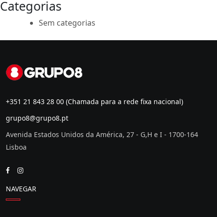
Categorias
Sem categorias
+351 21 843 28 00
(Chamada para a rede fixa nacional)
grupo8@grupo8.pt
Avenida Estados Unidos da América, 27 - G,H e I - 1700-164
Lisboa
NAVEGAR