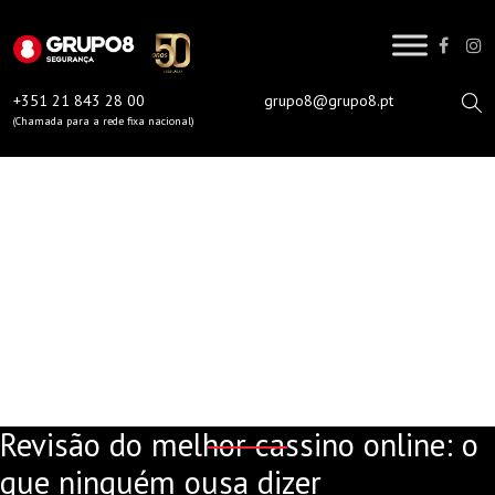
Skip
to
content
+351 21 843 28 00
grupo8@grupo8.pt
(Chamada para a rede fixa nacional)
REVISÃO DO MELHOR
CASSINO ONLINE: O
QUE NINGUÉM OUSA
DIZER
Revisão do melhor cassino online: o
que ninguém ousa dizer