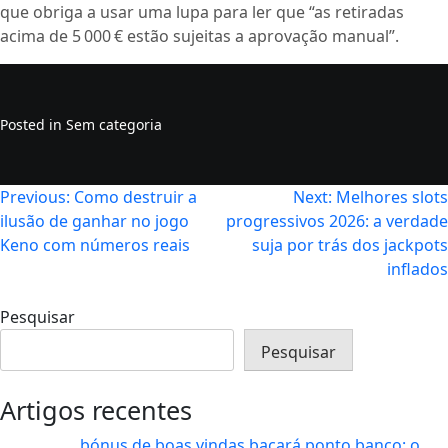
que obriga a usar uma lupa para ler que “as retiradas
acima de 5 000 € estão sujeitas a aprovação manual”.
Posted in Sem categoria
Navegação
Previous:
Como destruir a
Next:
Melhores slots
ilusão de ganhar no jogo
progressivos 2026: a verdade
de
Keno com números reais
suja por trás dos jackpots
artigos
inflados
Pesquisar
Pesquisar
Artigos recentes
bónus de boas vindas bacará ponto banco: o