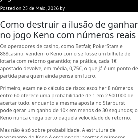
Posted on
25 de Maio, 2026
by
Como destruir a ilusão de ganhar
no jogo Keno com números reais
Os operadores de casino, como Betfair, PokerStars e
888casino, vendem o Keno como se fosse um bilhete de
lotaria com retorno garantido; na prática, cada 1€
apostado devolve, em média, 0,75€, o que já é um ponto de
partida para quem ainda pensa em lucro.
Primeiro, examine o cálculo de risco: escolher 8 números
entre 60 oferece uma probabilidade de 1 em 2 500 000 de
acertar tudo, enquanto a mesma aposta no Starburst
pode gerar um ganho de 10× em menos de 30 segundos; o
Keno nunca chega perto daquela velocidade de retorno.
Mas não é só sobre probabilidade. A estrutura de
pagamento do Keno é escalonada: acertar 4 números