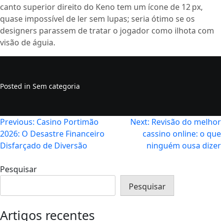
canto superior direito do Keno tem um ícone de 12 px,
quase impossível de ler sem lupas; seria ótimo se os
designers parassem de tratar o jogador como ilhota com
visão de águia.
Posted in Sem categoria
Navegação
Previous:
Casino Portimão
Next:
Revisão do melhor
2026: O Desastre Financeiro
cassino online: o que
de
Disfarçado de Diversão
ninguém ousa dizer
artigos
Pesquisar
Pesquisar
Artigos recentes