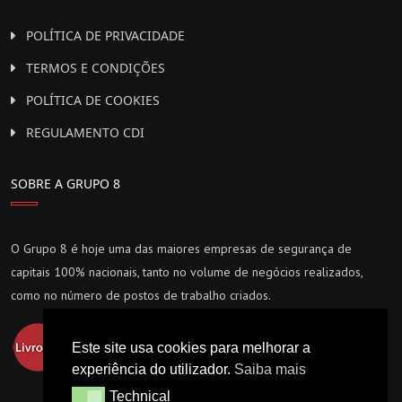
POLÍTICA DE PRIVACIDADE
TERMOS E CONDIÇÕES
POLÍTICA DE COOKIES
REGULAMENTO CDI
SOBRE A GRUPO 8
O Grupo 8 é hoje uma das maiores empresas de segurança de
capitais 100% nacionais, tanto no volume de negócios realizados,
como no número de postos de trabalho criados.
Este site usa cookies para melhorar a
experiência do utilizador.
Saiba mais
Technical
Technical