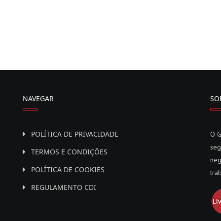
NAVEGAR
SO
POLÍTICA DE PRIVACIDADE
O G
seg
TERMOS E CONDIÇÕES
neg
POLÍTICA DE COOKIES
tra
REGULAMENTO CDI