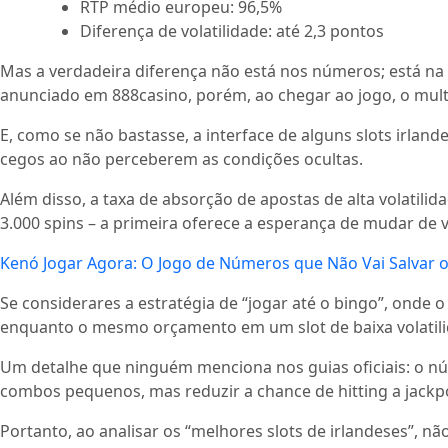
RTP médio europeu: 96,5%
Diferença de volatilidade: até 2,3 pontos
Mas a verdadeira diferença não está nos números; está na
anunciado em 888casino, porém, ao chegar ao jogo, o multi
E, como se não bastasse, a interface de alguns slots irlan
cegos ao não perceberem as condições ocultas.
Além disso, a taxa de absorção de apostas de alta volatili
3.000 spins – a primeira oferece a esperança de mudar de v
Kenó Jogar Agora: O Jogo de Números que Não Vai Salvar 
Se considerares a estratégia de “jogar até o bingo”, onde 
enquanto o mesmo orçamento em um slot de baixa volatilida
Um detalhe que ninguém menciona nos guias oficiais: o nú
combos pequenos, mas reduzir a chance de hitting a jackp
Portanto, ao analisar os “melhores slots de irlandeses”, n