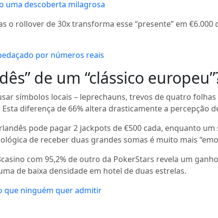
ão uma descoberta milagrosa
s o rollover de 30x transforma esse “presente” em €6.000 
spedaçado por números reais
ndês” de um “clássico europeu”
ar símbolos locais – leprechauns, trevos de quatro folhas 
 Esta diferença de 66% altera drasticamente a percepção d
rlandês pode pagar 2 jackpots de €500 cada, enquanto um s
cológica de receber duas grandes somas é muito mais “emo
casino com 95,2% de outro da PokerStars revela um ganho 
puma de baixa densidade em hotel de duas estrelas.
to que ninguém quer admitir