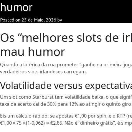
humor
Posted on
25 de Maio, 2026
by
Os “melhores slots de i
mau humor
Quando a lotérica da rua prometer “ganhe na primeira joga
verdadeiros slots irlandeses carregam.
Volatilidade versus expectat
Um slot como Starburst tem volatilidade baixa, o que sign
taxa de acerto cai de 30% para 12% ao atingir o quinto giro 
Eis um cálculo rápido: se apostas €1,00 por spin, e o RTP (
€1,00 × 75 × (1‑0,962) ≈ €2,85. Não é “dinheiro grátis”, é si