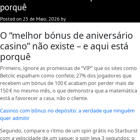
porquê
Posted on
25 de Maio, 2026
by
O “melhor bónus de aniversário
casino” não existe – e aqui está
porquê
Primeiro, ignore as promessas de “VIP” que os sites como
Betclic espalham como confete; 27% dos jogadores que
recebem um bónus de 100 € acabam por perder mais de
150 € no mesmo mês, o que demonstra que a matemática
está a favorecer a casa, não o cliente.
Casinos com bônus no depósito: a verdade que ninguém
quer admitir
Segundo, compare o ritmo de um spin grátis no Starburst
com a velocidade de um saque: o spin leva 3 segundos; o