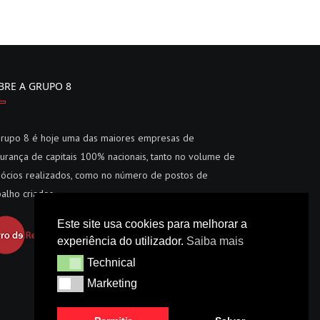
BRE A GRUPO 8
rupo 8 é hoje uma das maiores empresas de
urança de capitais 100% nacionais, tanto no volume de
ócios realizados, como no número de postos de
balho criados.
Este site usa cookies para melhorar a
experiência do utilizador.
Saiba mais
Technical
Technical
Marketing
Marketing