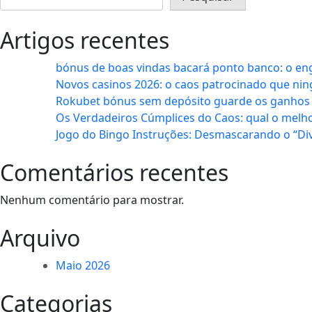
Artigos recentes
bónus de boas vindas bacará ponto banco: o e
Novos casinos 2026: o caos patrocinado que ni
Rokubet bónus sem depósito guarde os ganhos 
Os Verdadeiros Cúmplices do Caos: qual o melho
Jogo do Bingo Instruções: Desmascarando o “Di
Comentários recentes
Nenhum comentário para mostrar.
Arquivo
Maio 2026
Categorias