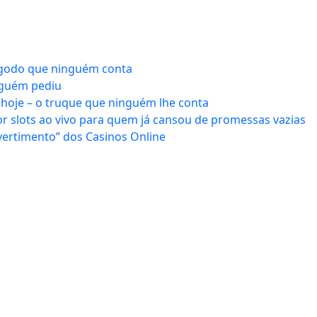
ngodo que ninguém conta
nguém pediu
hoje – o truque que ninguém lhe conta
r slots ao vivo para quem já cansou de promessas vazias
vertimento” dos Casinos Online