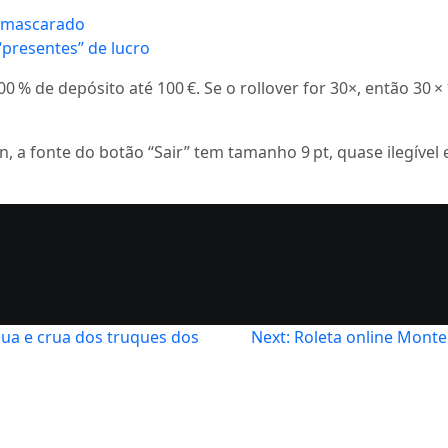
esmascarado
“presentes” de lucro
 de depósito até 100 €. Se o rollover for 30×, então 30 × 
n, a fonte do botão “Sair” tem tamanho 9 pt, quase ilegível
nua e crua dos truques dos
Next:
Roleta online Monte