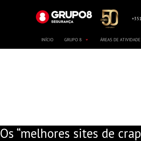
Skip
to
content
+351
INÍCIO
GRUPO 8
ÁREAS DE ATIVIDADE
OS “MELHORES SIT
BÊN
Os “melhores sites de cra