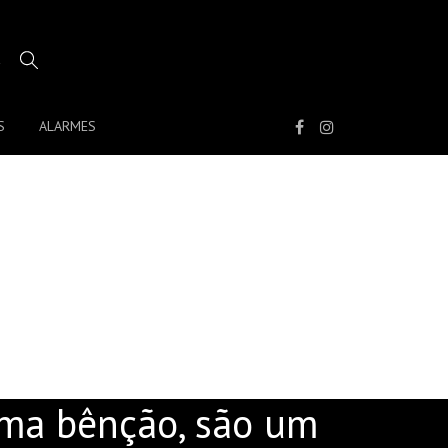
S
ALARMES
LINE” NÃO SÃO UMA
FRIO
 uma bênção, são um