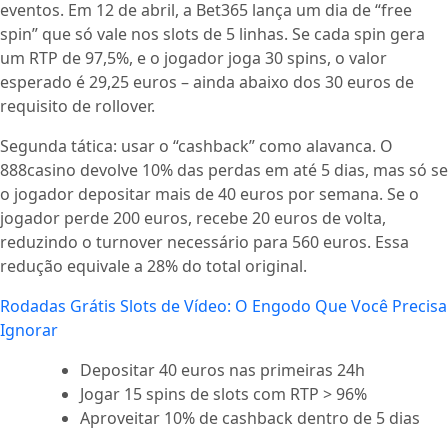
eventos. Em 12 de abril, a Bet365 lança um dia de “free
spin” que só vale nos slots de 5 linhas. Se cada spin gera
um RTP de 97,5%, e o jogador joga 30 spins, o valor
esperado é 29,25 euros – ainda abaixo dos 30 euros de
requisito de rollover.
Segunda tática: usar o “cashback” como alavanca. O
888casino devolve 10% das perdas em até 5 dias, mas só se
o jogador depositar mais de 40 euros por semana. Se o
jogador perde 200 euros, recebe 20 euros de volta,
reduzindo o turnover necessário para 560 euros. Essa
redução equivale a 28% do total original.
Rodadas Grátis Slots de Vídeo: O Engodo Que Você Precisa
Ignorar
Depositar 40 euros nas primeiras 24h
Jogar 15 spins de slots com RTP > 96%
Aproveitar 10% de cashback dentro de 5 dias