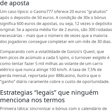
de aposta
Um caso típico: o Casino777 oferece 20 euros “gratuitos”
após o deposito de 50 euros. A condição de 30x o bónus
significa 600 euros de apostas, ou seja, 12 vezes o depósito
original. Se a aposta média for de 2 euros, são 300 rodadas
necessárias – mais que o número de vezes que a maioria
dos jogadores consegue completar em um mês de 30 dias.
Comparando com a volatilidade de Gonzo’s Quest, que
tem picos de acúmulo a cada 5 spins, o turnover exigido é
como tentar fazer 5 mil milhas ao volante de um carro
elétrico que nunca atinge 100 km/h. A taxa de 7,5% de
perda mensal, reportada por 888casino, ilustra que o
“ganho” diário raramente cobre o custo de oportunidade.
Estrategias “legais” que ninguém
menciona nos termos
Primeira tática: sincronizar o bónus com o calendário de