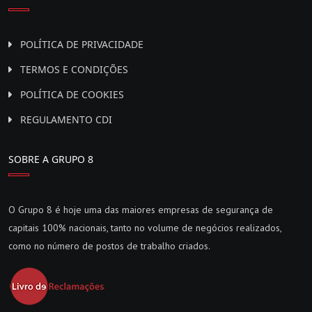
POLÍTICA DE PRIVACIDADE
TERMOS E CONDIÇÕES
POLÍTICA DE COOKIES
REGULAMENTO CDI
SOBRE A GRUPO 8
O Grupo 8 é hoje uma das maiores empresas de segurança de
capitais 100% nacionais, tanto no volume de negócios realizados,
como no número de postos de trabalho criados.