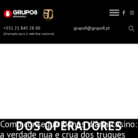
Skip
to
content
+351 21 843 28 00
grupo8@grupo8.pt
(Chamada para a rede fixa nacional)
COMO CONSEGUIR
BÓNUS DIÁRIO CASINO:
A VERDADE NUA E
CRUA DOS TRUQUES
DOS OPERADORES
Como conseguir bónus diário casino:
a verdade nua e crua dos truques