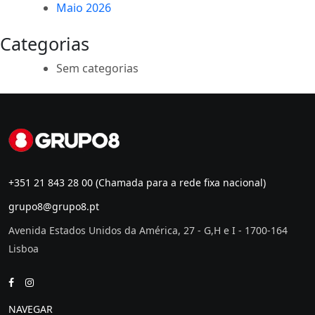
Maio 2026
Categorias
Sem categorias
+351 21 843 28 00
(Chamada para a rede fixa nacional)
grupo8@grupo8.pt
Avenida Estados Unidos da América, 27 - G,H e I - 1700-164
Lisboa
NAVEGAR