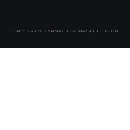
© GRUPO 8. ALL RIGHTS RESERVED. | ALVARÁ 5 A, B, C E D DO MAI