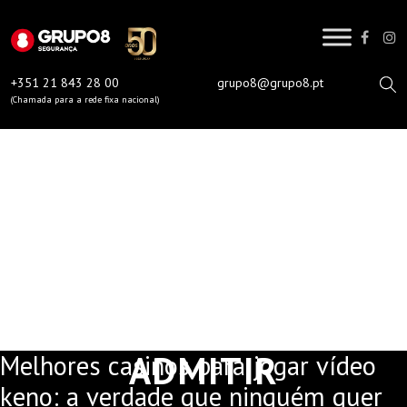
Skip
to
content
+351 21 843 28 00
grupo8@grupo8.pt
(Chamada para a rede fixa nacional)
MELHORES CASINOS
PARA JOGAR VÍDEO
KENO: A VERDADE QUE
NINGUÉM QUER
ADMITIR
Melhores casinos para jogar vídeo
keno: a verdade que ninguém quer