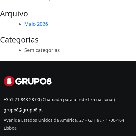
Arquivo
Maio 2026
Categorias
Sem categorias
+351 21 843 28 00
(Chamada para a rede fixa nacional)
grupo8@grupo8.pt
Avenida Estados Unidos da América, 27 - G,H e I - 1700-164
Lisboa