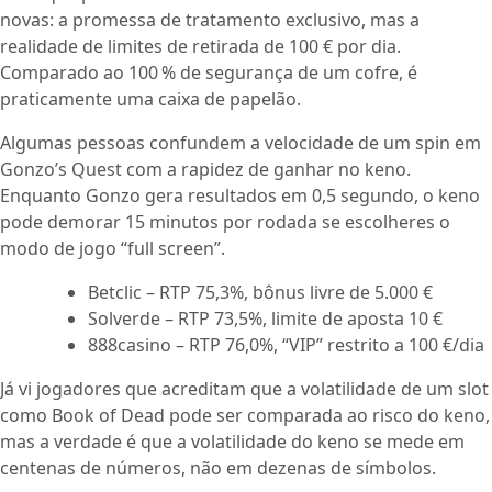
novas: a promessa de tratamento exclusivo, mas a
realidade de limites de retirada de 100 € por dia.
Comparado ao 100 % de segurança de um cofre, é
praticamente uma caixa de papelão.
Algumas pessoas confundem a velocidade de um spin em
Gonzo’s Quest com a rapidez de ganhar no keno.
Enquanto Gonzo gera resultados em 0,5 segundo, o keno
pode demorar 15 minutos por rodada se escolheres o
modo de jogo “full screen”.
Betclic – RTP 75,3%, bônus livre de 5.000 €
Solverde – RTP 73,5%, limite de aposta 10 €
888casino – RTP 76,0%, “VIP” restrito a 100 €/dia
Já vi jogadores que acreditam que a volatilidade de um slot
como Book of Dead pode ser comparada ao risco do keno,
mas a verdade é que a volatilidade do keno se mede em
centenas de números, não em dezenas de símbolos.