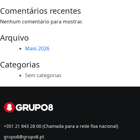
Comentários recentes
Nenhum comentário para mostrar.
Arquivo
Maio 2026
Categorias
Sem categorias
+351 21 843 28 00
(Chamada para a rede fixa nacional)
grupo8@grupo8.pt