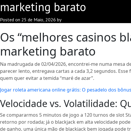
marketing barato
Posted on
25 de Maio, 2026
by
Os “melhores casinos b
marketing barato
Na madrugada de 02/04/2026, encontrei‑me numa mesa de bl
parecer lento, entregava cartas a cada 3,2 segundos. Esse
quem quer evitar a temida “maré de azar”.
Jogar roleta americana online grátis: O pesadelo dos bôn
Velocidade vs. Volatilidade: 
Se compararmos 5 minutos de jogo a 120 turnos de slot Sta
retorno por rodada; já o blackjack em alta velocidade pode
de ganho, uma única mão de blackjack bem jogada pode tri