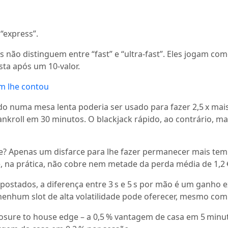
“express”.
es não distinguem entre “fast” e “ultra‑fast”. Eles jogam c
sta após um 10‑valor.
m lhe contou
numa mesa lenta poderia ser usado para fazer 2,5 x mais ap
bankroll em 30 minutos. O blackjack rápido, ao contrário, 
nge? Apenas um disfarce para lhe fazer permanecer mais te
e, na prática, não cobre nem metade da perda média de 1,2
postados, a diferença entre 3 s e 5 s por mão é um ganho e
nenhum slot de alta volatilidade pode oferecer, mesmo com 
posure to house edge – a 0,5 % vantagem de casa em 5 minu