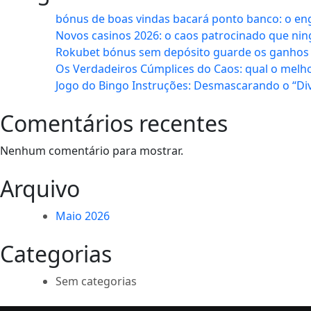
bónus de boas vindas bacará ponto banco: o e
Novos casinos 2026: o caos patrocinado que ni
Rokubet bónus sem depósito guarde os ganhos 
Os Verdadeiros Cúmplices do Caos: qual o melho
Jogo do Bingo Instruções: Desmascarando o “Di
Comentários recentes
Nenhum comentário para mostrar.
Arquivo
Maio 2026
Categorias
Sem categorias