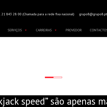
 21 843 28 00
(Chamada para a rede fixa nacional)
grupo8@grupo8.pt
SERVIÇOS
CARREIRAS
PROVEDOR
CONTACTO
OS BLACKJACK SPEED”
QUE DE MARKETING BA
kjack speed” são apenas m