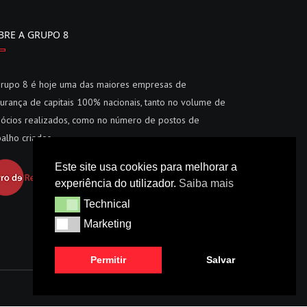
BRE A GRUPO 8
rupo 8 é hoje uma das maiores empresas de
urança de capitais 100% nacionais, tanto no volume de
ócios realizados, como no número de postos de
balho criados.
Este site usa cookies para melhorar a
experiência do utilizador.
Saiba mais
Technical
Technical
Marketing
Marketing
Permitir
Salvar