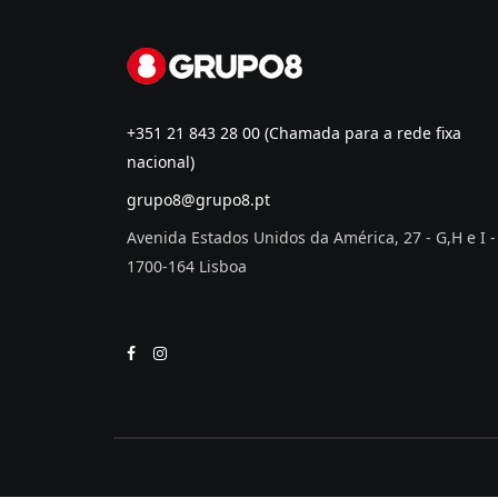
+351 21 843 28 00
(Chamada para a rede fixa
nacional)
grupo8@grupo8.pt
Avenida Estados Unidos da América, 27 - G,H e I -
1700-164 Lisboa