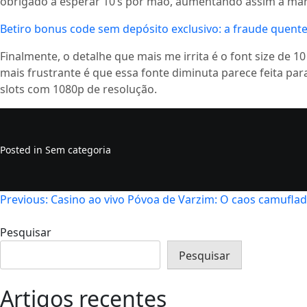
obrigado a esperar 10 s por mão, aumentando assim a mar
Betiro bonus code sem depósito exclusivo: a fraude quent
Finalmente, o detalhe que mais me irrita é o font size de 10
mais frustrante é que essa fonte diminuta parece feita para
slots com 1080p de resolução.
Posted in Sem categoria
Navegação
Previous:
Casino ao vivo Póvoa de Varzim: O caos camuflad
de
Pesquisar
artigos
Pesquisar
Artigos recentes