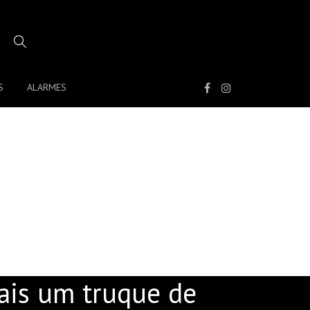
S
ALARMES
 SÃO APENAS MAIS UM
RATO
ais um truque de