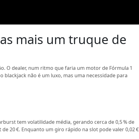
nas mais um truque de
o. O dealer, num ritmo que faria um motor de Fórmula 1
 no blackjack não é um luxo, mas uma necessidade para
rburst tem volatilidade média, gerando cerca de 0,5 % de
 de 20 €. Enquanto um giro rápido na slot pode valer 0,02 €