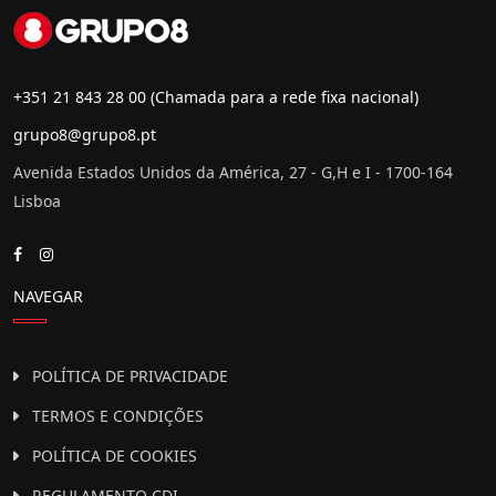
+351 21 843 28 00
(Chamada para a rede fixa nacional)
grupo8@grupo8.pt
Avenida Estados Unidos da América, 27 - G,H e I - 1700-164
Lisboa
NAVEGAR
POLÍTICA DE PRIVACIDADE
TERMOS E CONDIÇÕES
POLÍTICA DE COOKIES
REGULAMENTO CDI