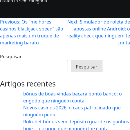
Posted in Sem categoria
Navegação
Previous:
Os “melhores
Next:
Simulador de roleta de
casinos blackjack speed” são
apostas online Android: o
de
apenas mais um truque de
reality check que ninguém te
artigos
marketing barato
conta
Pesquisar
Pesquisar
Artigos recentes
bónus de boas vindas bacará ponto banco: o
engodo que ninguém conta
Novos casinos 2026: o caos patrocinado que
ninguém pediu
Rokubet bónus sem depósito guarde os ganhos
hoje – o truque que ninguém lhe conta