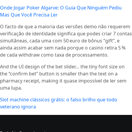
Onde Jogar Poker Algarve: O Guia Que Ninguém Pediu
Mas Que Você Precisa Ler
O facto de que a maioria das versões demo não requerem
verificação de identidade significa que podes criar 7 contas
simultâneas, cada uma com 50 euro de bônus “gift”, e
ainda assim acabar sem nada porque o casino retira 5 %
de cada withdraw como taxa de processamento.
And the UI design of the bet slider… the tiny font size on
the “confirm bet” button is smaller than the text on a
pharmacy receipt, making it quase impossível de ler sem
uma lupa.
Slot machine clássicos grátis: o falso brilho que todo
veterano ignora