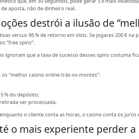
renético que, em 30 segundos, pode gerar 5 x mais volatili
de aposta, não de dinheiro real.
ões destrói a ilusão de “mel
as versus 96 % de retorno em slots. Se jogares 200 € na pr
s “free spins”.
s ignoram que a taxa de sucesso desses spins costuma ficar 
os “melhor casino online trás‑os‑montes”:
5 % do depósito;
retirada ser processada.
quanto o cliente conta as horas, o casino conta os juros 
é o mais experiente perder a 