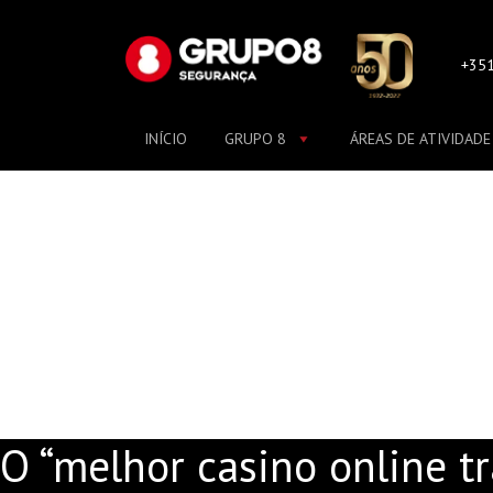
Skip
to
content
+351
INÍCIO
GRUPO 8
ÁREAS DE ATIVIDADE
O “MELHOR CASIN
PROME
O “melhor casino online t