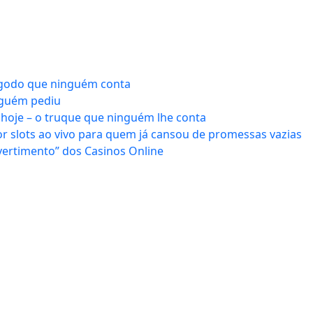
ngodo que ninguém conta
nguém pediu
hoje – o truque que ninguém lhe conta
r slots ao vivo para quem já cansou de promessas vazias
vertimento” dos Casinos Online