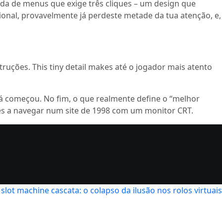
ada de menus que exige três cliques – um design que
onal, provavelmente já perdeste metade da tua atenção, e,
nstruções. This tiny detail makes até o jogador mais atento
já começou. No fim, o que realmente define o “melhor
ses a navegar num site de 1998 com um monitor CRT.
slot machine cascata: o colapso da ilusão nos rolos virtuais