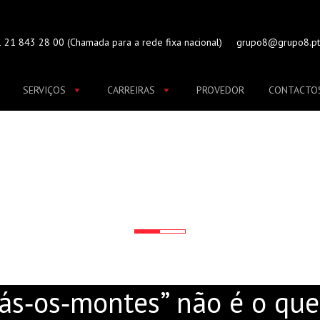
 21 843 28 00
(Chamada para a rede fixa nacional)
grupo8@grupo8.pt
SERVIÇOS
CARREIRAS
PROVEDOR
CONTACTO
O ONLINE TRÁS‑OS‑MON
TEM NOS FLYERS BRIL
rás‑os‑montes” não é o qu