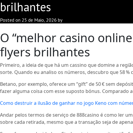
brilhantes
Posted on
25 de Maio, 2026
by
O “melhor casino onlin
flyers brilhantes
Primeiro, a ideia de que há um cassino que domine a região
sorte. Quando eu analiso os números, descubro que 58 % 
Betano, por exemplo, oferece um “gift” de 50 € sem depósito
fazer alguma coisa com esse suposto bónus. Comparado a 
Como destruir a ilusão de ganhar no jogo Keno com númer
Andar pelos termos de serviço de 888casino é como ler um t
sobre cada retirada, mesmo que a transação seja de apenas