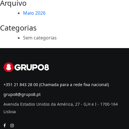
Arquivo
Maio 2026
Categorias
Sem categorias
+351 21 843 28 00
(Chamada para a rede fixa nacional)
grupo8@grupo8.pt
Avenida Estados Unidos da América, 27 - G,H e I - 1700-164
Lisboa