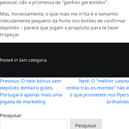
pessoal, não a promessa de “ganhos garantidos”.
Mas, honestamente, o que mais me irrita é o tamanho
ridiculamente pequeno da fonte nos botões de confirmar
depósito – parece que jogam a propósito para te fazer
tropeçar.
Posted in Sem categoria
Navegação
Previous:
O twin bónus sem
Next:
O “melhor casino
depósito dinheiro grátis
online trás‑os‑montes” não é
de
Portugal é apenas mais uma
o que prometem nos flyers
artigos
jogada de marketing
brilhantes
Pesquisar
Pesquisar