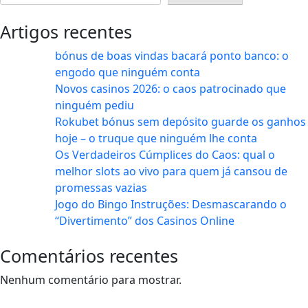
Artigos recentes
bónus de boas vindas bacará ponto banco: o
engodo que ninguém conta
Novos casinos 2026: o caos patrocinado que
ninguém pediu
Rokubet bónus sem depósito guarde os ganhos
hoje – o truque que ninguém lhe conta
Os Verdadeiros Cúmplices do Caos: qual o
melhor slots ao vivo para quem já cansou de
promessas vazias
Jogo do Bingo Instruções: Desmascarando o
“Divertimento” dos Casinos Online
Comentários recentes
Nenhum comentário para mostrar.