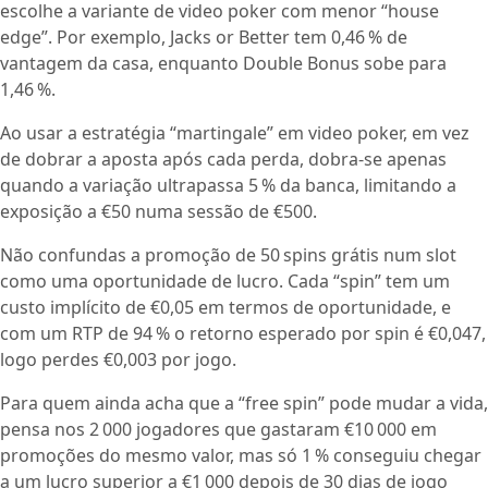
escolhe a variante de video poker com menor “house
edge”. Por exemplo, Jacks or Better tem 0,46 % de
vantagem da casa, enquanto Double Bonus sobe para
1,46 %.
Ao usar a estratégia “martingale” em video poker, em vez
de dobrar a aposta após cada perda, dobra‑se apenas
quando a variação ultrapassa 5 % da banca, limitando a
exposição a €50 numa sessão de €500.
Não confundas a promoção de 50 spins grátis num slot
como uma oportunidade de lucro. Cada “spin” tem um
custo implícito de €0,05 em termos de oportunidade, e
com um RTP de 94 % o retorno esperado por spin é €0,047,
logo perdes €0,003 por jogo.
Para quem ainda acha que a “free spin” pode mudar a vida,
pensa nos 2 000 jogadores que gastaram €10 000 em
promoções do mesmo valor, mas só 1 % conseguiu chegar
a um lucro superior a €1 000 depois de 30 dias de jogo