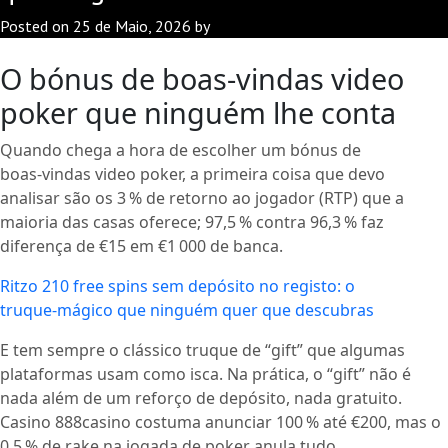
Posted on
25 de Maio, 2026
by
O bónus de boas‑vindas video
poker que ninguém lhe conta
Quando chega a hora de escolher um bónus de
boas‑vindas video poker, a primeira coisa que devo
analisar são os 3 % de retorno ao jogador (RTP) que a
maioria das casas oferece; 97,5 % contra 96,3 % faz
diferença de €15 em €1 000 de banca.
Ritzo 210 free spins sem depósito no registo: o
truque‑mágico que ninguém quer que descubras
E tem sempre o clássico truque de “gift” que algumas
plataformas usam como isca. Na prática, o “gift” não é
nada além de um reforço de depósito, nada gratuito.
Casino 888casino costuma anunciar 100 % até €200, mas o
0,5 % de rake na jogada de poker anula tudo.