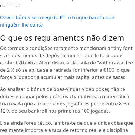
continuo.
Ozwin bónus sem registo PT: o truque barato que
ninguém lhe conta
O que os regulamentos não dizem
Os termos e condições raramente mencionam a “tiny font
size” dos menus de depósito; um erro de leitura pode
custar €20 extra. Além disso, a cláusula de “withdrawal fee”
de 2 % só se aplica se a retirada for inferior a €100, o que
força o jogador a acumular mais capital antes de sacar.
Ao analisar o bónus de boas‑vindas video poker, não te
deixes enganar pelos gráficos chamativos; a matemática
fria revela que a maioria dos jogadores perde entre 8 % e
12 % do seu bankroll nos primeiros 100 jogadas.
E se ainda fores cético, lembra-te de que a única coisa que
realmente importa é a taxa de retorno real e a disciplina