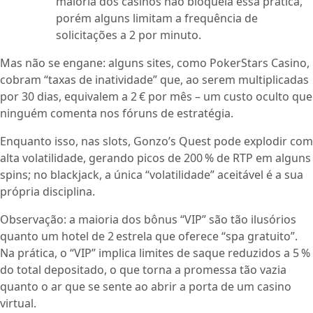
maioria dos casinos não bloqueia essa prática,
porém alguns limitam a frequência de
solicitações a 2 por minuto.
Mas não se engane: alguns sites, como PokerStars Casino,
cobram “taxas de inatividade” que, ao serem multiplicadas
por 30 dias, equivalem a 2 € por mês – um custo oculto que
ninguém comenta nos fóruns de estratégia.
Enquanto isso, nas slots, Gonzo’s Quest pode explodir com
alta volatilidade, gerando picos de 200 % de RTP em alguns
spins; no blackjack, a única “volatilidade” aceitável é a sua
própria disciplina.
Observação: a maioria dos bônus “VIP” são tão ilusórios
quanto um hotel de 2 estrela que oferece “spa gratuito”.
Na prática, o “VIP” implica limites de saque reduzidos a 5 %
do total depositado, o que torna a promessa tão vazia
quanto o ar que se sente ao abrir a porta de um casino
virtual.