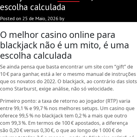
escolha calculada
Posted on
25 de Maio, 2026
by
O melhor casino online para
blackjack não é um mito, é uma
escolha calculada
Se ainda pensa que basta encontrar um site com “gift” de
10 € para ganhar, está a ler o mesmo manual de instruções
que os novatos do 2022. O blackjack, ao contrário das slots
como Starburst, exige análise, não só velocidade.
Primeiro ponto: a taxa de retorno ao jogador (RTP) varia
entre 99,1 % e 99,7 % nos melhores setups. Um casino que
oferece 99,5 % no blackjack tem 0,2 % a mais que outro
com 99,3 %. Em termos de 100 € apostados, a diferença
são 0,20 € versus 0,30 €, o que ao longo de 1 000 € de