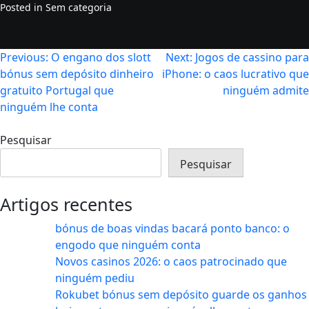
Posted in Sem categoria
Navegação
Previous:
O engano dos slott
Next:
Jogos de cassino para
bónus sem depósito dinheiro
iPhone: o caos lucrativo que
de
gratuito Portugal que
ninguém admite
artigos
ninguém lhe conta
Pesquisar
Pesquisar
Artigos recentes
bónus de boas vindas bacará ponto banco: o
engodo que ninguém conta
Novos casinos 2026: o caos patrocinado que
ninguém pediu
Rokubet bónus sem depósito guarde os ganhos