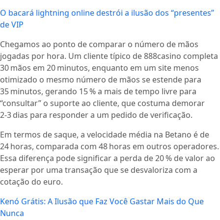
O bacará lightning online destrói a ilusão dos “presentes”
de VIP
Chegamos ao ponto de comparar o número de mãos
jogadas por hora. Um cliente típico de 888casino completa
30 mãos em 20 minutos, enquanto em um site menos
otimizado o mesmo número de mãos se estende para
35 minutos, gerando 15 % a mais de tempo livre para
“consultar” o suporte ao cliente, que costuma demorar
2‑3 dias para responder a um pedido de verificação.
Em termos de saque, a velocidade média na Betano é de
24 horas, comparada com 48 horas em outros operadores.
Essa diferença pode significar a perda de 20 % de valor ao
esperar por uma transação que se desvaloriza com a
cotação do euro.
Kenó Grátis: A Ilusão que Faz Você Gastar Mais do Que
Nunca