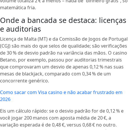
volume totaliza 2 € a menos – nada de “dinheiro grátis”, só
matemática fria.
Onde a bancada se destaca: licenças
e auditorias
Licença de Malta (MT) e da Comissão de Jogos de Portugal
(CGJ) são mais do que selos de qualidade; são verificações
de 30 % de desvio padrão na variância das mãos. O casino
Betano, por exemplo, passou por auditorias trimestrais
que comprovaram um desvio de apenas 0,12 % nas suas
mesas de blackjack, comparado com 0,34 % de um
concorrente genérico.
Como sacar com Visa casino e não acabar frustrado em
2026
Eis um cálculo rápido: se o desvio padrão for de 0,12 % e
você jogar 200 manos com aposta média de 20 €, a
variação esperada é de 0,48 €, versus 0,68 € no outro.