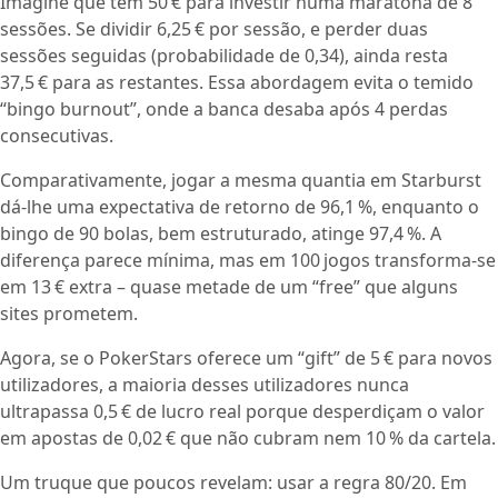
Imagine que tem 50 € para investir numa maratona de 8
sessões. Se dividir 6,25 € por sessão, e perder duas
sessões seguidas (probabilidade de 0,34), ainda resta
37,5 € para as restantes. Essa abordagem evita o temido
“bingo burnout”, onde a banca desaba após 4 perdas
consecutivas.
Comparativamente, jogar a mesma quantia em Starburst
dá-lhe uma expectativa de retorno de 96,1 %, enquanto o
bingo de 90 bolas, bem estruturado, atinge 97,4 %. A
diferença parece mínima, mas em 100 jogos transforma‑se
em 13 € extra – quase metade de um “free” que alguns
sites prometem.
Agora, se o PokerStars oferece um “gift” de 5 € para novos
utilizadores, a maioria desses utilizadores nunca
ultrapassa 0,5 € de lucro real porque desperdiçam o valor
em apostas de 0,02 € que não cubram nem 10 % da cartela.
Um truque que poucos revelam: usar a regra 80/20. Em