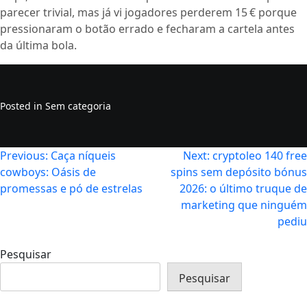
parecer trivial, mas já vi jogadores perderem 15 € porque
pressionaram o botão errado e fecharam a cartela antes
da última bola.
Posted in Sem categoria
Navegação
Previous:
Caça níqueis
Next:
cryptoleo 140 free
cowboys: Oásis de
spins sem depósito bónus
de
promessas e pó de estrelas
2026: o último truque de
artigos
marketing que ninguém
pediu
Pesquisar
Pesquisar