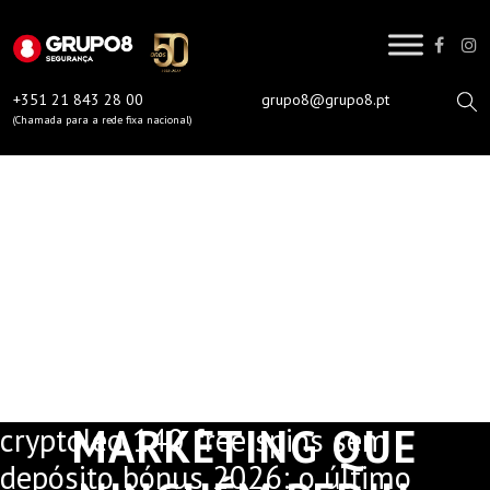
Skip
to
content
+351 21 843 28 00
grupo8@grupo8.pt
(Chamada para a rede fixa nacional)
CRYPTOLEO 140 FREE
SPINS SEM DEPÓSITO
BÓNUS 2026: O
ÚLTIMO TRUQUE DE
MARKETING QUE
cryptoleo 140 free spins sem
depósito bónus 2026: o último