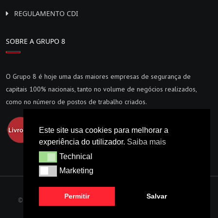
REGULAMENTO CDI
SOBRE A GRUPO 8
O Grupo 8 é hoje uma das maiores empresas de segurança de
capitais 100% nacionais, tanto no volume de negócios realizados,
como no número de postos de trabalho criados.
Este site usa cookies para melhorar a
experiência do utilizador.
Saiba mais
Technical
Technical
Marketing
Marketing
Permitir
Salvar
© GRUPO 8. ALL RIGHTS RESERVED. | ALVARÁ 5 A, B, C E D DO MAI