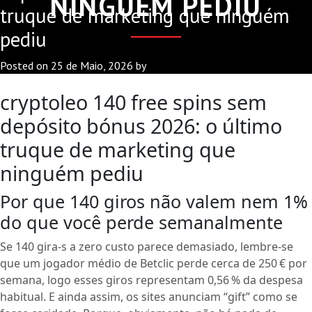
NINGUÉM PEDIU
truque de marketing que ninguém
pediu
Posted on
25 de Maio, 2026
by
cryptoleo 140 free spins sem
depósito bónus 2026: o último
truque de marketing que
ninguém pediu
Por que 140 giros não valem nem 1%
do que você perde semanalmente
Se 140 gira‑s a zero custo parece demasiado, lembre‑se
que um jogador médio de Betclic perde cerca de 250 € por
semana, logo esses giros representam 0,56 % da despesa
habitual. E ainda assim, os sites anunciam “gift” como se