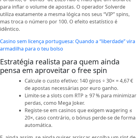
para inflar o volume de apostas. O operador Solverde
utiliza exatamente a mesma lógica nos seus “VIP” spins,
mas troca o número por 100. O efeito estatístico é
idêntico.
Casino sem licença portuguesa: Quando a “liberdade” vira
armadilha para o teu bolso
Estratégia realista para quem ainda
pensa em aproveitar o free spin
Calcule o custo efetivo: 140 giros ÷ 30× = 4,67 €
de apostas necessárias por euro ganho.
Limite‑se a slots com RTP ≥ 97 % para minimizar
perdas, como Mega Joker.
Registe‑se em casinos que exigem wagering ≤
20×, caso contrário, o bónus perde‑se de forma
automática.
E, ainda assim, se ainda quiser arriscar, escolha um slot de