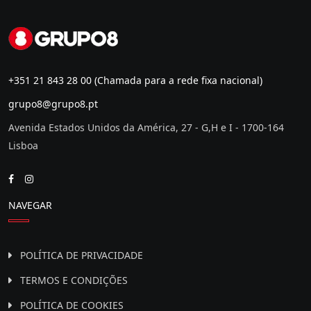
+351 21 843 28 00
(Chamada para a rede fixa nacional)
grupo8@grupo8.pt
Avenida Estados Unidos da América, 27 - G,H e I - 1700-164
Lisboa
NAVEGAR
POLÍTICA DE PRIVACIDADE
TERMOS E CONDIÇÕES
POLÍTICA DE COOKIES