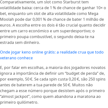
Comparativamente, um slot como Starburst tem
volatilidade baixa: cerca de 1 % de chance de ganhar 10× o
bet, enquanto um slot de alta volatilidade como Mega
Moolah pode dar 0,001 % de chance de bater 1 milhão de
euros. A escolha entre os dois é tão crucial quanto decidir
entre um carro económico e um superdesportivo; o
primeiro poupa combustível, o segundo deixa-te na
estrada sem dinheiro.
Onde jogar keno online grátis: a realidade crua que todo
veterano conhece
E, por falar em escolhas, a maioria dos jogadores novatos
ignora a importância de definir um “budget de perda” de,
por exemplo, 50 €. Se cada spin custa 0,20 €, são 250 spins
antes de baterem a tua parede de 50 €. Muitos não
chegam a esse número porque desistem após o primeiro
“almost jackpot”, como quem abandona a maratona ao
primeiro quilómetro.