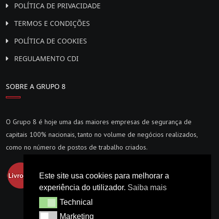
POLÍTICA DE PRIVACIDADE
TERMOS E CONDIÇÕES
POLÍTICA DE COOKIES
REGULAMENTO CDI
SOBRE A GRUPO 8
O Grupo 8 é hoje uma das maiores empresas de segurança de
capitais 100% nacionais, tanto no volume de negócios realizados,
como no número de postos de trabalho criados.
Este site usa cookies para melhorar a
experiência do utilizador.
Saiba mais
Technical
Technical
Marketing
Marketing