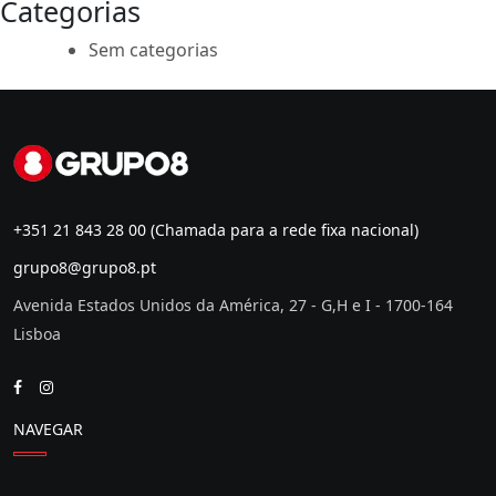
Categorias
Sem categorias
+351 21 843 28 00
(Chamada para a rede fixa nacional)
grupo8@grupo8.pt
Avenida Estados Unidos da América, 27 - G,H e I - 1700-164
Lisboa
NAVEGAR