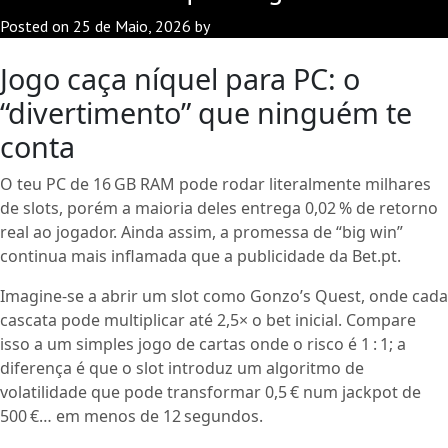
Posted on
25 de Maio, 2026
by
Jogo caça níquel para PC: o
“divertimento” que ninguém te
conta
O teu PC de 16 GB RAM pode rodar literalmente milhares
de slots, porém a maioria deles entrega 0,02 % de retorno
real ao jogador. Ainda assim, a promessa de “big win”
continua mais inflamada que a publicidade da Bet.pt.
Imagine‑se a abrir um slot como Gonzo’s Quest, onde cada
cascata pode multiplicar até 2,5× o bet inicial. Compare
isso a um simples jogo de cartas onde o risco é 1 : 1; a
diferença é que o slot introduz um algoritmo de
volatilidade que pode transformar 0,5 € num jackpot de
500 €… em menos de 12 segundos.