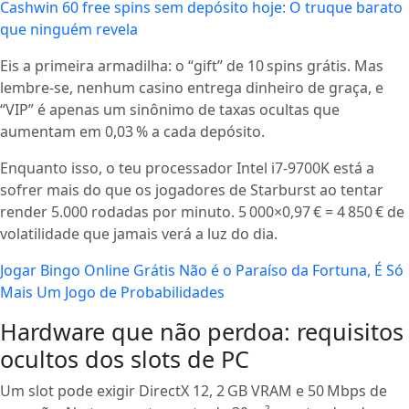
Cashwin 60 free spins sem depósito hoje: O truque barato
que ninguém revela
Eis a primeira armadilha: o “gift” de 10 spins grátis. Mas
lembre‑se, nenhum casino entrega dinheiro de graça, e
“VIP” é apenas um sinônimo de taxas ocultas que
aumentam em 0,03 % a cada depósito.
Enquanto isso, o teu processador Intel i7‑9700K está a
sofrer mais do que os jogadores de Starburst ao tentar
render 5.000 rodadas por minuto. 5 000×0,97 € = 4 850 € de
volatilidade que jamais verá a luz do dia.
Jogar Bingo Online Grátis Não é o Paraíso da Fortuna, É Só
Mais Um Jogo de Probabilidades
Hardware que não perdoa: requisitos
ocultos dos slots de PC
Um slot pode exigir DirectX 12, 2 GB VRAM e 50 Mbps de