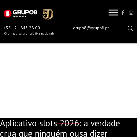
Skip
to
content
+351 21 843 28 00
grupo8@grupo8.pt
(Chamada para a rede fixa nacional)
APLICATIVO SLOTS
2026: A VERDADE CRUA
QUE NINGUÉM OUSA
DIZER
Aplicativo slots 2026: a verdade
crua que ninguém ousa dizer