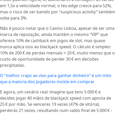
em 1,5x a velocidade normal, o teu edge cresce para 52%,
mas o risco de ser banido por “suspicious activity” também
sobe para 3%.
Não é pouco notar que o Casino Lisboa, apesar de ser uma
marca de reputação, ainda mantém o mesmo “VIP” que
oferece 10% de cashback em jogos de slot, mas quase
nunca aplica isso ao blackjack speed. O cálculo é simples:
10% de 200 € de perdas mensais = 20 €, muito menos que o
custo de oportunidade de perder 30 € em decisões
precipitadas.
O “melhor craps ao vivo para ganhar dinheiro” é um mito
que a maioria dos jogadores insiste em comprar
E agora, um cenário real: imagine que tens 5 000 € e
decides jogar 40 mãos de blackjack speed com aposta de
25 € por mão. Se venceres 19 vezes (47% de vitória),
perderás 21 vezes, resultando num saldo final de 5 000 € –