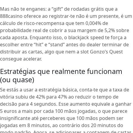
Mas não te enganes: a “gift” de rodadas grátis que a
888casino oferece ao registrar-te não é um presente, é um
cálculo de risco‑recompensa que tem 0,004% de
probabilidade real de cobrir a sua margem de 5,2% sobre
cada aposta. Enquanto isso, o blackjack speed te força a
escolher entre “hit” e “stand” antes do dealer terminar de
distribuir as cartas, algo que nem a slot Gonzo’s Quest
consegue acelerar.
Estratégias que realmente funcionam
(ou quase)
Se estás a usar a estratégia básica, conta‑te que a taxa de
vitória subiu de 42% para 47% ao reduzir o tempo de
decisão para 4 segundos. Esse aumento equivale a ganhar
5 euros a mais por cada 100 mãos jogadas, o que parece
insignificante até perceberes que 100 mãos podem ser
jogadas em 8 minutos, ao contrário dos 20 minutos do
modo padrão. Agora, se adicionares a contagem de cartas