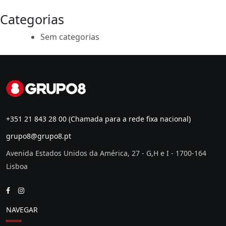
Categorias
Sem categorias
+351 21 843 28 00
(Chamada para a rede fixa nacional)
grupo8@grupo8.pt
Avenida Estados Unidos da América, 27 - G,H e I - 1700-164
Lisboa
NAVEGAR