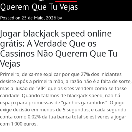
Querem Que Tu Vejas
Posted on
25 de Maio, 2026
by
Jogar blackjack speed online
grátis: A Verdade Que os
Cassinos Não Querem Que Tu
Vejas
Primeiro, deixa-me explicar por que 27% dos iniciantes
desiste após a primeira mão; a razão não é a falta de sorte,
mas a ilusão de “VIP” que os sites vendem como se fosse
caridade. Quando falamos de blackjack speed, não há
espaço para promessas de “ganhos garantidos”. O jogo
exige decisão em menos de 5 segundos, e cada segundo
conta como 0,02% da tua banca total se estiveres a jogar
com 1 000 euros.