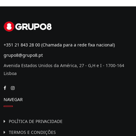
+351 21 843 28 00
(Chamada para a rede fixa nacional)
grupo8@grupo8.pt
Avenida Estados Unidos da América, 27 - G,H e I - 1700-164
Lisboa
NAVEGAR
POLÍTICA DE PRIVACIDADE
TERMOS E CONDIÇÕES