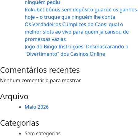
ninguém pediu
Rokubet bónus sem depósito guarde os ganhos
hoje – o truque que ninguém lhe conta
Os Verdadeiros Cúmplices do Caos: qual o
melhor slots ao vivo para quem já cansou de
promessas vazias
Jogo do Bingo Instruções: Desmascarando o
“Divertimento” dos Casinos Online
Comentários recentes
Nenhum comentário para mostrar.
Arquivo
Maio 2026
Categorias
Sem categorias