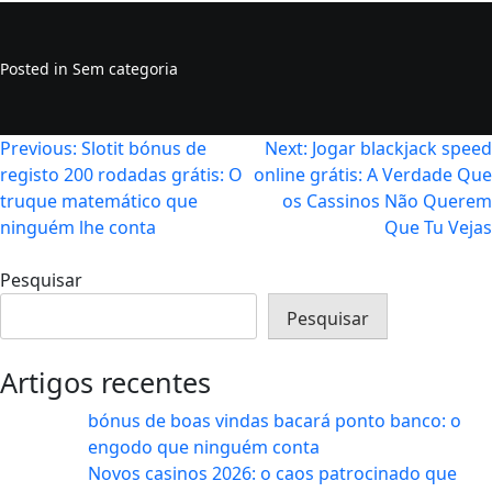
Posted in Sem categoria
Navegação
Previous:
Slotit bónus de
Next:
Jogar blackjack speed
registo 200 rodadas grátis: O
online grátis: A Verdade Que
de
truque matemático que
os Cassinos Não Querem
artigos
ninguém lhe conta
Que Tu Vejas
Pesquisar
Pesquisar
Artigos recentes
bónus de boas vindas bacará ponto banco: o
engodo que ninguém conta
Novos casinos 2026: o caos patrocinado que