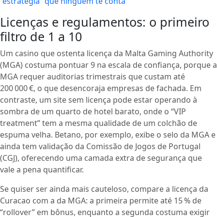
“estratégia” que ninguém te conta
Licenças e regulamentos: o primeiro
filtro de 1 a 10
Um casino que ostenta licença da Malta Gaming Authority
(MGA) costuma pontuar 9 na escala de confiança, porque a
MGA requer auditorias trimestrais que custam até
200 000 €, o que desencoraja empresas de fachada. Em
contraste, um site sem licença pode estar operando à
sombra de um quarto de hotel barato, onde o “VIP
treatment” tem a mesma qualidade de um colchão de
espuma velha. Betano, por exemplo, exibe o selo da MGA e
ainda tem validação da Comissão de Jogos de Portugal
(CGJ), oferecendo uma camada extra de segurança que
vale a pena quantificar.
Se quiser ser ainda mais cauteloso, compare a licença da
Curacao com a da MGA: a primeira permite até 15 % de
“rollover” em bônus, enquanto a segunda costuma exigir