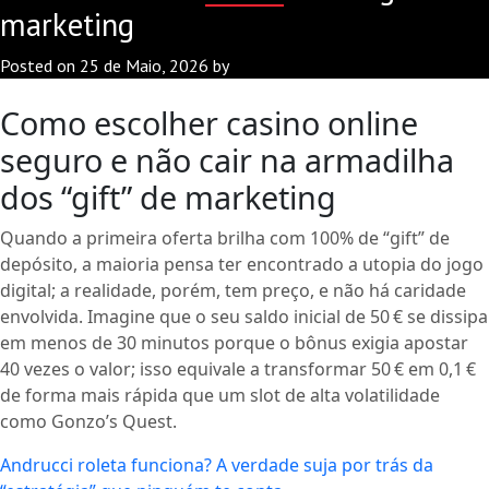
marketing
Posted on
25 de Maio, 2026
by
Como escolher casino online
seguro e não cair na armadilha
dos “gift” de marketing
Quando a primeira oferta brilha com 100% de “gift” de
depósito, a maioria pensa ter encontrado a utopia do jogo
digital; a realidade, porém, tem preço, e não há caridade
envolvida. Imagine que o seu saldo inicial de 50 € se dissipa
em menos de 30 minutos porque o bônus exigia apostar
40 vezes o valor; isso equivale a transformar 50 € em 0,1 €
de forma mais rápida que um slot de alta volatilidade
como Gonzo’s Quest.
Andrucci roleta funciona? A verdade suja por trás da