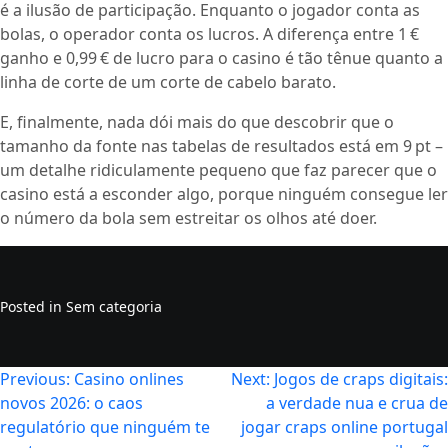
é a ilusão de participação. Enquanto o jogador conta as
bolas, o operador conta os lucros. A diferença entre 1 €
ganho e 0,99 € de lucro para o casino é tão tênue quanto a
linha de corte de um corte de cabelo barato.
E, finalmente, nada dói mais do que descobrir que o
tamanho da fonte nas tabelas de resultados está em 9 pt –
um detalhe ridiculamente pequeno que faz parecer que o
casino está a esconder algo, porque ninguém consegue ler
o número da bola sem estreitar os olhos até doer.
Posted in Sem categoria
Navegação
Previous:
Casino onlines
Next:
Jogos de craps digitais:
novos 2026: o caos
a verdade nua e crua de
de
regulatório que ninguém te
jogar craps online portugal
artigos