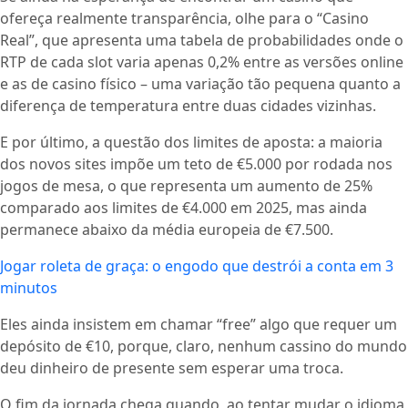
ofereça realmente transparência, olhe para o “Casino
Real”, que apresenta uma tabela de probabilidades onde o
RTP de cada slot varia apenas 0,2% entre as versões online
e as de casino físico – uma variação tão pequena quanto a
diferença de temperatura entre duas cidades vizinhas.
E por último, a questão dos limites de aposta: a maioria
dos novos sites impõe um teto de €5.000 por rodada nos
jogos de mesa, o que representa um aumento de 25%
comparado aos limites de €4.000 em 2025, mas ainda
permanece abaixo da média europeia de €7.500.
Jogar roleta de graça: o engodo que destrói a conta em 3
minutos
Eles ainda insistem em chamar “free” algo que requer um
depósito de €10, porque, claro, nenhum cassino do mundo
deu dinheiro de presente sem esperar uma troca.
O fim da jornada chega quando, ao tentar mudar o idioma