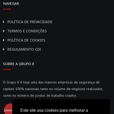
NAVEGAR
POLÍTICA DE PRIVACIDADE
TERMOS E CONDIÇÕES
POLÍTICA DE COOKIES
REGULAMENTO CDI
SOBRE A GRUPO 8
O Grupo 8 é hoje uma das maiores empresas de segurança de
capitais 100% nacionais, tanto no volume de negócios realizados,
como no número de postos de trabalho criados.
Este site usa cookies para melhorar a