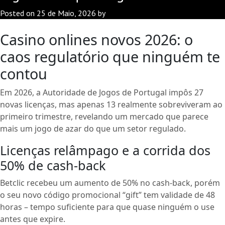
Posted on
25 de Maio, 2026
by
Casino onlines novos 2026: o
caos regulatório que ninguém te
contou
Em 2026, a Autoridade de Jogos de Portugal impôs 27
novas licenças, mas apenas 13 realmente sobreviveram ao
primeiro trimestre, revelando um mercado que parece
mais um jogo de azar do que um setor regulado.
Licenças relâmpago e a corrida dos
50% de cash‑back
Betclic recebeu um aumento de 50% no cash‑back, porém
o seu novo código promocional “gift” tem validade de 48
horas – tempo suficiente para que quase ninguém o use
antes que expire.