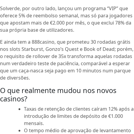
Solverde, por outro lado, lançou um programa “VIP” que
oferece 5% de reembolso semanal, mas só para jogadores
que apostam mais de €2.000 por mês, o que exclui 78% da
sua própria base de utilizadores.
E ainda tem a 888casino, que prometeu 30 rodadas grátis
nos slots Starburst, Gonzo’s Quest e Book of Dead; porém,
o requisito de rollover de 35x transforma aquelas rodadas
num verdadeiro teste de paciência, comparável a esperar
que um caça‑nasca seja pago em 10 minutos num parque
de diversões.
O que realmente mudou nos novos
casinos?
Taxas de retenção de clientes caíram 12% após a
introdução de limites de depósito de €1.000
mensais.
O tempo médio de aprovação de levantamento