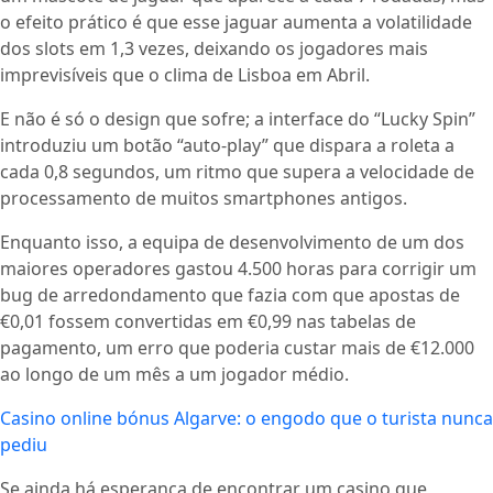
o efeito prático é que esse jaguar aumenta a volatilidade
dos slots em 1,3 vezes, deixando os jogadores mais
imprevisíveis que o clima de Lisboa em Abril.
E não é só o design que sofre; a interface do “Lucky Spin”
introduziu um botão “auto‑play” que dispara a roleta a
cada 0,8 segundos, um ritmo que supera a velocidade de
processamento de muitos smartphones antigos.
Enquanto isso, a equipa de desenvolvimento de um dos
maiores operadores gastou 4.500 horas para corrigir um
bug de arredondamento que fazia com que apostas de
€0,01 fossem convertidas em €0,99 nas tabelas de
pagamento, um erro que poderia custar mais de €12.000
ao longo de um mês a um jogador médio.
Casino online bónus Algarve: o engodo que o turista nunca
pediu
Se ainda há esperança de encontrar um casino que