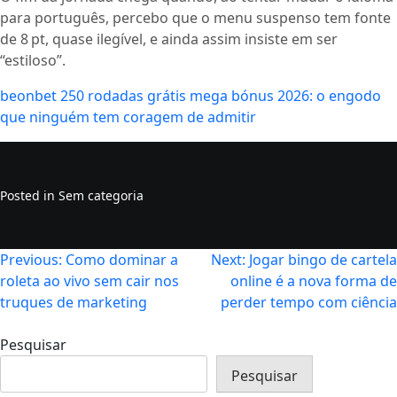
para português, percebo que o menu suspenso tem fonte
de 8 pt, quase ilegível, e ainda assim insiste em ser
“estiloso”.
beonbet 250 rodadas grátis mega bónus 2026: o engodo
que ninguém tem coragem de admitir
Posted in Sem categoria
Navegação
Previous:
Como dominar a
Next:
Jogar bingo de cartela
roleta ao vivo sem cair nos
online é a nova forma de
de
truques de marketing
perder tempo com ciência
artigos
Pesquisar
Pesquisar