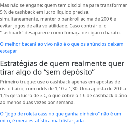
Mas não se engane: quem tem disciplina para transformar
5 % de cashback em lucro líquido precisa,
simultaneamente, manter o bankroll acima de 200 € e
evitar jogos de alta volatilidade. Caso contrário, o
“cashback” desaparece como fumaça de cigarro barato.
O melhor bacará ao vivo não é o que os anúncios deixam
escapar
Estratégias de quem realmente quer
tirar algo do “sem depósito”
Primeiro truque: use o cashback apenas em apostas de
risco baixo, com odds de 1,10 a 1,30. Uma aposta de 20 € a
1,15 gera lucro de 3 €, o que cobre o 1 € de cashback diário
ao menos duas vezes por semana.
O “jogo de roleta cassino que ganha dinheiro” não é um
mito, é mera estatística mal disfarçada