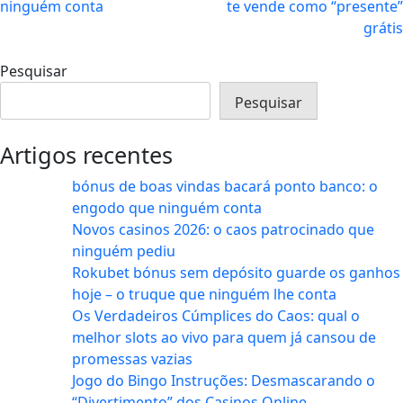
ninguém conta
te vende como “presente”
artigos
grátis
Pesquisar
Pesquisar
Artigos recentes
bónus de boas vindas bacará ponto banco: o
engodo que ninguém conta
Novos casinos 2026: o caos patrocinado que
ninguém pediu
Rokubet bónus sem depósito guarde os ganhos
hoje – o truque que ninguém lhe conta
Os Verdadeiros Cúmplices do Caos: qual o
melhor slots ao vivo para quem já cansou de
promessas vazias
Jogo do Bingo Instruções: Desmascarando o
“Divertimento” dos Casinos Online