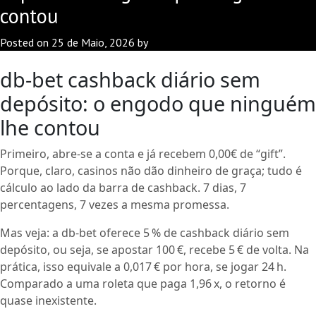
contou
Posted on
25 de Maio, 2026
by
db-bet cashback diário sem
depósito: o engodo que ninguém
lhe contou
Primeiro, abre‑se a conta e já recebem 0,00€ de “gift”.
Porque, claro, casinos não dão dinheiro de graça; tudo é
cálculo ao lado da barra de cashback. 7 dias, 7
percentagens, 7 vezes a mesma promessa.
Mas veja: a db-bet oferece 5 % de cashback diário sem
depósito, ou seja, se apostar 100 €, recebe 5 € de volta. Na
prática, isso equivale a 0,017 € por hora, se jogar 24 h.
Comparado a uma roleta que paga 1,96 x, o retorno é
quase inexistente.