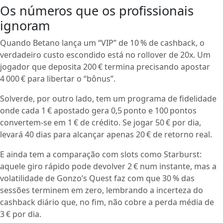
Os números que os profissionais
ignoram
Quando Betano lança um “VIP” de 10 % de cashback, o
verdadeiro custo escondido está no rollover de 20x. Um
jogador que deposita 200 € termina precisando apostar
4 000 € para libertar o “bônus”.
Solverde, por outro lado, tem um programa de fidelidade
onde cada 1 € apostado gera 0,5 ponto e 100 pontos
convertem‑se em 1 € de crédito. Se jogar 50 € por dia,
levará 40 dias para alcançar apenas 20 € de retorno real.
E ainda tem a comparação com slots como Starburst:
aquele giro rápido pode devolver 2 € num instante, mas a
volatilidade de Gonzo’s Quest faz com que 30 % das
sessões terminem em zero, lembrando a incerteza do
cashback diário que, no fim, não cobre a perda média de
3 € por dia.