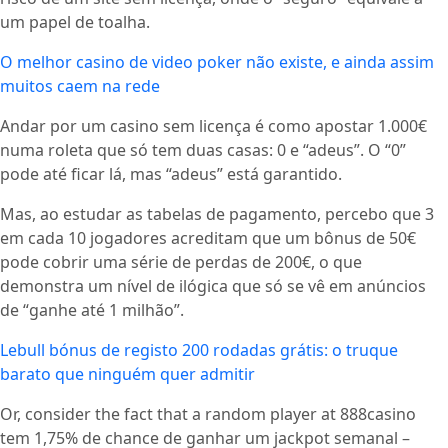
um papel de toalha.
O melhor casino de video poker não existe, e ainda assim
muitos caem na rede
Andar por um casino sem licença é como apostar 1.000€
numa roleta que só tem duas casas: 0 e “adeus”. O “0”
pode até ficar lá, mas “adeus” está garantido.
Mas, ao estudar as tabelas de pagamento, percebo que 3
em cada 10 jogadores acreditam que um bônus de 50€
pode cobrir uma série de perdas de 200€, o que
demonstra um nível de ilógica que só se vê em anúncios
de “ganhe até 1 milhão”.
Lebull bónus de registo 200 rodadas grátis: o truque
barato que ninguém quer admitir
Or, consider the fact that a random player at 888casino
tem 1,75% de chance de ganhar um jackpot semanal –