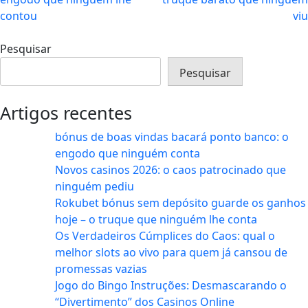
artigos
contou
viu
Pesquisar
Pesquisar
Artigos recentes
bónus de boas vindas bacará ponto banco: o
engodo que ninguém conta
Novos casinos 2026: o caos patrocinado que
ninguém pediu
Rokubet bónus sem depósito guarde os ganhos
hoje – o truque que ninguém lhe conta
Os Verdadeiros Cúmplices do Caos: qual o
melhor slots ao vivo para quem já cansou de
promessas vazias
Jogo do Bingo Instruções: Desmascarando o
“Divertimento” dos Casinos Online